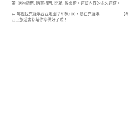
帶
,
購物指南
,
購買指南
,
開箱
,
餐桌椅
。這篇內容的
永久連結
。
←
哪裡找克羅埃西亞地圖？印象100，愛在克羅埃
【
西亞旅遊書都幫你準備好了啦！