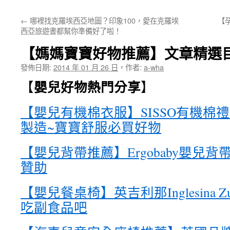
←
哪裡找克羅埃西亞地圖？印象100，愛在克羅埃
【
西亞旅遊書都幫你準備好了啦！
【媽媽寶寶好物推薦】文章精選
發佈日期:
2014 年 01 月 26 日
，
作者:
a-wha
嬰兒好物熱門分享
【
】
【嬰兒有機棉衣服】SISSO有機棉禮
製造~寶寶舒服必買好物
【嬰兒背帶推薦】Ergobaby嬰兒
贊助
【嬰兒餐桌椅】英吉利那Inglesina 
吃副食品吧