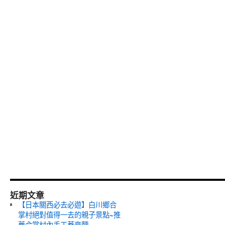
近期文章
【日本關西必去必遊】白川鄉合
掌村絕對值得一去的親子景點~推
薦合掌村內手工蕎麥麵