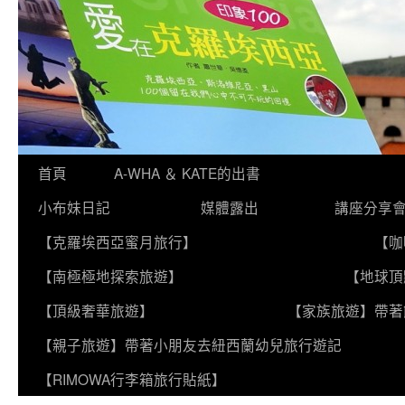
跳
首頁
A-WHA ＆ KATE的出書
至
小布妹日記
媒體露出
講座分享
主
【克羅埃西亞蜜月旅行】
【咖
要
【南極極地探索旅遊】
【地球頂
內
【頂級奢華旅遊】
【家族旅遊】帶著
容
【親子旅遊】帶著小朋友去紐西蘭幼兒旅行遊記
【RIMOWA行李箱旅行貼紙】