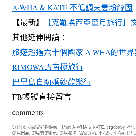
A-WHA & KATE 不低調夫妻粉絲團
【最新】
【克羅埃西亞蜜月旅行】
其他延伸閱讀：
旅遊超過六十個國家 A-WHA的世界
RIMOWA的南極旅行
巴里島自助婚紗歡樂行
FB帳號直接留言
comments
分類:
媽媽寶寶好物推薦
，標籤:
A-WHA & KATE
,
ergobaby
,
不低
嬰兒用品
,
嬰兒背帶推薦
,
嬰兒餐椅
,
寶寶好物
,
小布妹
,
小布妹日記