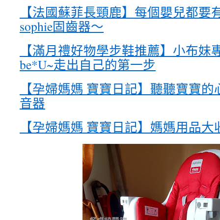
【法國蘇菲長頸鹿】每個嬰兒都要
sophie固齒器～
【滿月禮好物學步鞋推薦】小布妹
be*U~走出自己的第一步
【孕婦媽媽 寶寶日記】聽聽寶寶的
音器
【孕婦媽媽 寶寶日記】媽媽用品大