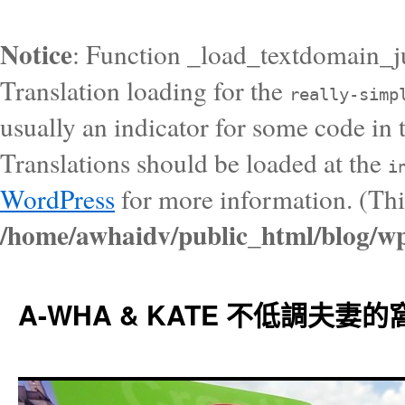
Notice
: Function _load_textdomain_j
Translation loading for the
really-simp
usually an indicator for some code in 
Translations should be loaded at the
i
WordPress
for more information. (Thi
/home/awhaidv/public_html/blog/wp
A-WHA & KATE 不低調夫妻的窩