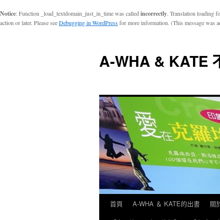
Notice
: Function _load_textdomain_just_in_time was called
incorrectly
. Translation loading f
action or later. Please see
Debugging in WordPress
for more information. (This message was ad
A-WHA & KAT
首頁
A-WHA ＆ KATE的出書
關於
跳