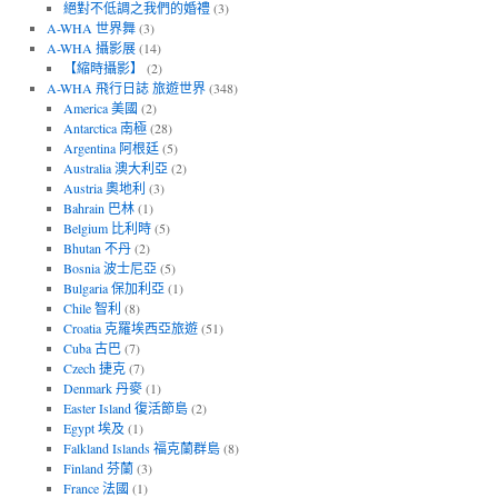
絕對不低調之我們的婚禮
(3)
A-WHA 世界舞
(3)
A-WHA 攝影展
(14)
【縮時攝影】
(2)
A-WHA 飛行日誌 旅遊世界
(348)
America 美國
(2)
Antarctica 南極
(28)
Argentina 阿根廷
(5)
Australia 澳大利亞
(2)
Austria 奧地利
(3)
Bahrain 巴林
(1)
Belgium 比利時
(5)
Bhutan 不丹
(2)
Bosnia 波士尼亞
(5)
Bulgaria 保加利亞
(1)
Chile 智利
(8)
Croatia 克羅埃西亞旅遊
(51)
Cuba 古巴
(7)
Czech 捷克
(7)
Denmark 丹麥
(1)
Easter Island 復活節島
(2)
Egypt 埃及
(1)
Falkland Islands 福克蘭群島
(8)
Finland 芬蘭
(3)
France 法國
(1)