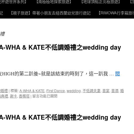
克杯遊世界系列】
【南極極地探索旅遊】
【地球頂點正北極旅遊】
【
記
【親子旅遊】帶著小朋友去紐西蘭幼兒旅行遊記
【RIMOWA行李箱
禮
HA & KATE不低調婚禮之wedding day
友HIGH的第二趴後~就是該結束的時刻了，這一趴我 …
閱
的婚禮
|
標籤:
A-WHA & KATE
,
First Dance
,
wedding
,
不低調夫妻
,
喜宴
,
喜酒
,
婚
在
婚典禮
,
謝卡
,
香檳塔
|
留言功能已關閉
〈【徐
州
路
HA & KATE不低調婚禮之wedding day
2
號
婚
禮