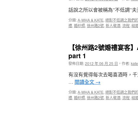
話說之所以會被稱為”不低調”
分類:
A-WHA & KATE
,
絕對不低調之我們
禮
,
婚紗照
,
徐州路2號
,
新人敬酒
,
流程
,
結
【徐州路2號婚禮宴客】A-W
part 1
發佈日期:
2012 年 06 月 25 日
，
作者:
kate
有沒有覺得每次去喝喜酒時，千
…
閱讀全文
→
分類:
A-WHA & KATE
,
絕對不低調之我們
禮
,
婚紗照
,
徐州路2號
,
新人敬酒
,
流程
,
結