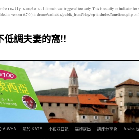
or the
domain was triggered too early. This is usually an indicator for
really-simple-ssl
ded in version 6.7.0.) in
/home/awhaidv/public_html/blog/wp-includes/functions.php
on 
E 不低調夫妻的窩!!
 A-WHA
關於 KATE
小布妹日記
媒體露出
講座分享會
A-wha