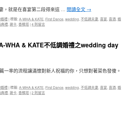
宴
夫妻，就是在喜宴第二段得來這 …
閱讀全文
→
客】
A-
的婚禮
|
標籤:
A-WHA & KATE
,
First Dance
,
wedding
,
不低調夫妻
,
喜宴
,
喜酒
,
婚
WHA
婚典禮
,
謝卡
,
香檳塔
|
4 則留言
&
KATE
不
低
HA & KATE不低調婚禮之wedding day
調
婚
禮
之
wedding
篇一率的流程讓滿懷對新人祝福的你，只想對著菜色發傻。
day
part
3〉
的婚禮
|
標籤:
A-WHA & KATE
,
First Dance
,
wedding
,
不低調夫妻
,
喜宴
,
喜酒
,
婚
中
婚典禮
,
謝卡
,
香檳塔
|
2 則留言