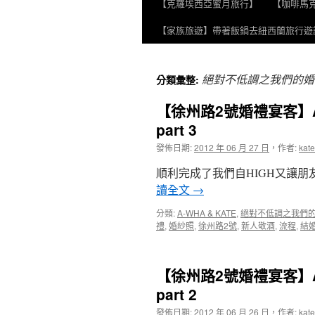
【克羅埃西亞蜜月旅行】
【咖啡馬
至
【家族旅遊】帶著飯鍋去紐西蘭旅行遊
主
要
絕對不低調之我們的婚
分類彙整:
內
【徐州路2號婚禮宴客】A-W
容
part 3
發佈日期:
2012 年 06 月 27 日
，
作者:
kate
順利完成了我們自HIGH又讓朋
讀全文
→
分類:
A-WHA & KATE
,
絕對不低調之我們
禮
,
婚紗照
,
徐州路2號
,
新人敬酒
,
流程
,
結
【徐州路2號婚禮宴客】A-W
part 2
發佈日期:
2012 年 06 月 26 日
，
作者:
kate