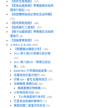
【奇妙生態旅遊】
(17)
【家族出國旅遊】帶著飯鍋去紐西
蘭旅行遊記
(10)
【旅遊購物指南必買紀念品特輯】
(72)
【極地探險旅遊】
(40)
【紐西蘭打工度假】
(57)
【親子出國旅遊】帶著維尼去紐西
蘭旅行
(8)
【頂級奢華旅遊】
(15)
A-WHA & KATE
(285)
【媒體露出講座分享】
(36)
2012 第七屆ITF旅展公民記者
(11)
2013 第八屆ITF『榮譽公民記
者』
(26)
RIMOWA 行李箱貼紙故事
(16)
克羅埃西亞蜜月旅行
(54)
印象100‧愛在克羅埃西亞
(57)
孕婦媽媽 寶寶日記
(92)
媽媽寶寶好物推薦
(51)
小布妹成長日記
(68)
【小布妹愛旅行系列】
(26)
巴里島自助婚紗歡樂行
(7)
東歐四國二度蜜月趴趴走
(9)