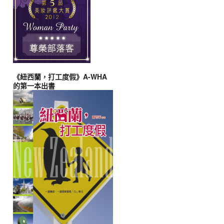
《紐西蘭，打工度假》A-WHA
的第一本出書