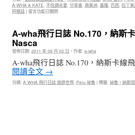
A-WHA & KATE
,
不低調夫妻
,
分享會
,
南美洲
,
基隆
,
巴西
,
拉丁美
－
在
阿根廷
|
留言功能已關閉
從
〈【媒
多
體
元
露
視
A-wha飛行日誌 No.170，納斯卡線
出
野
Nasca
講
看
座
拉
發佈日期:
2011 年 09 月 02 日
，
作者:
a-wha
分
丁
享】
美
A-wha飛行日誌 No.170，納斯卡線飛行 L
基
洲
閱讀全文
→
隆
文
聖
明〉
分類:
A-WHA 飛行日誌 旅遊世界
,
Peru 祕魯
|
標籤:
祕魯，納斯塔
心
中
高
中
演
講
－
從
多
元