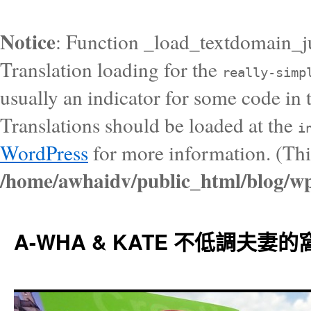
Notice
: Function _load_textdomain_j
Translation loading for the
really-simp
usually an indicator for some code in 
Translations should be loaded at the
i
WordPress
for more information. (Thi
/home/awhaidv/public_html/blog/wp
A-WHA & KATE 不低調夫妻的窩