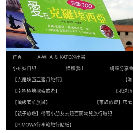
跳
首頁
A-WHA ＆ KATE的出書
至
小布妹日記
媒體露出
講座分享
主
【克羅埃西亞蜜月旅行】
【咖
要
【南極極地探索旅遊】
【地球頂
內
【頂級奢華旅遊】
【家族旅遊】帶著
容
【親子旅遊】帶著小朋友去紐西蘭幼兒旅行遊記
【RIMOWA行李箱旅行貼紙】