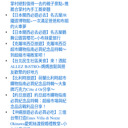
掌村絕對值得一去的親子景點~推
薦合掌村內手工蕎麥麵
【日本關西必遊必去】名古屋JR
鐵道博物館~一次滿足爸爸和布姐
的火車夢
【日本關西必去必遊】名古屋鶴
舞公園賞櫻花~小布妹愛旅行
【克羅埃西亞旅遊】克羅埃西亞
超市購物指南必買紀念品特輯～
到超級市場敗家吧！
【台北民生社區美食】來！酒館
ALLEZ BiSTRO~媽媽放鬆與朋
友歡聚的好地方
【比利時旅遊】荷蘭比利時超市
購物指南必買紀念品特輯～大象
牌巧克力Côte d Or分享～
【約旦旅遊】約旦超市購物指南
必買紀念品特輯：超級市場與紀
念品店戰利品分享！
【沖繩旅遊必去必買必吃】三億
台幣打造Eines Villa di Nozze
Okinawa愛妮絲渡假婚禮教堂~小