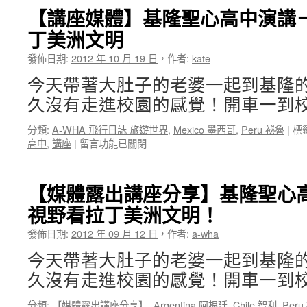
【講座媒體】基隆聖心高中演講
丁美洲文明
發佈日期:
2012 年 10 月 19 日
，
作者:
kate
今天帶著大肚子的老婆一起到基隆
久沒有走進校園的感覺！開車一到校
分類:
A-WHA 飛行日誌 旅遊世界
,
Mexico 墨西哥
,
Peru 祕魯
|
標
在
高中
,
講座
|
留言功能已關閉
〈【講
座
媒
【媒體露出講座分享】基隆聖心
體】
視野看拉丁美洲文明！
基
隆
發佈日期:
2012 年 09 月 12 日
，
作者:
a-wha
聖
心
今天帶著大肚子的老婆一起到基隆
高
久沒有走進校園的感覺！開車一到校
中
演
分類:
【媒體露出講座分享】
,
Argentina 阿根廷
,
Chile 智利
,
Peru
講