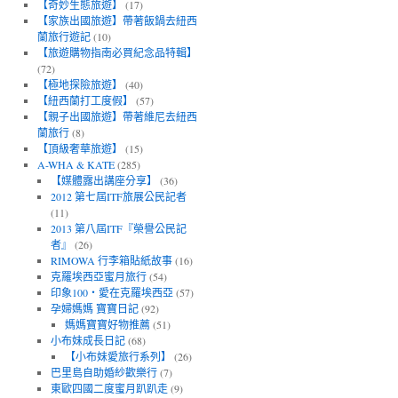
【奇妙生態旅遊】
(17)
【家族出國旅遊】帶著飯鍋去紐西
蘭旅行遊記
(10)
【旅遊購物指南必買紀念品特輯】
(72)
【極地探險旅遊】
(40)
【紐西蘭打工度假】
(57)
【親子出國旅遊】帶著維尼去紐西
蘭旅行
(8)
【頂級奢華旅遊】
(15)
A-WHA & KATE
(285)
【媒體露出講座分享】
(36)
2012 第七屆ITF旅展公民記者
(11)
2013 第八屆ITF『榮譽公民記
者』
(26)
RIMOWA 行李箱貼紙故事
(16)
克羅埃西亞蜜月旅行
(54)
印象100‧愛在克羅埃西亞
(57)
孕婦媽媽 寶寶日記
(92)
媽媽寶寶好物推薦
(51)
小布妹成長日記
(68)
【小布妹愛旅行系列】
(26)
巴里島自助婚紗歡樂行
(7)
東歐四國二度蜜月趴趴走
(9)