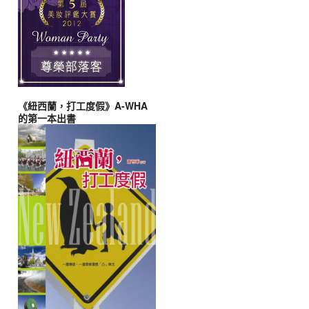
《紐西蘭，打工度假》A-WHA
的第一本出書