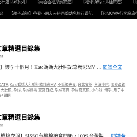
克杯遊世界系列】
【南極極地探索旅遊】
【地球頂點正北極旅遊】
【
記
【親子旅遊】帶著小朋友去紐西蘭幼兒旅行遊記
【RIMOWA行李箱
文章精選目錄集
ha
錄】懷孕十個月！Kate媽媽大肚照記錄精彩MV …
閱讀全文
KATE
,
Kate媽媽大肚照記錄精彩MV
,
不低調夫妻
,
台北會館
,
台灣小吃
,
國泰產後
,
大肚照
,
孕婦
,
孕婦媽媽 寶寶日記
,
孕婦寫真
,
孕婦寫真照
,
小布妹
,
懷孕
,
月子中
已關閉
文章精選目錄集
ha
棉衣服】SISSO有機棉禮盒開箱，100%台灣製 …
閱讀全