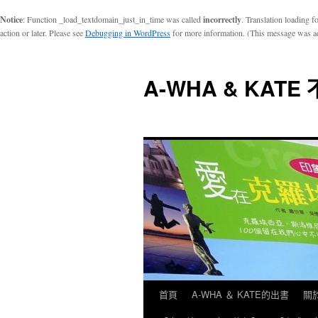
Notice
: Function _load_textdomain_just_in_time was called
incorrectly
. Translation loading f
action or later. Please see
Debugging in WordPress
for more information. (This message was ad
A-WHA & KAT
首頁
A-WHA ＆ KATE的出書
關於
跳