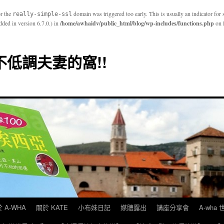
or the
domain was triggered too early. This is usually an indicator for
really-simple-ssl
ded in version 6.7.0.) in
/home/awhaidv/public_html/blog/wp-includes/functions.php
on 
E 不低調夫妻的窩!!
 A-WHA
關於 KATE
小布妹日記
媒體露出
講座分享會
A-wha