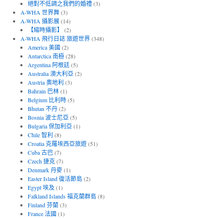
絕對不低調之我們的婚禮
(3)
A-WHA 世界舞
(3)
A-WHA 攝影展
(14)
【縮時攝影】
(2)
A-WHA 飛行日誌 旅遊世界
(348)
America 美國
(2)
Antarctica 南極
(28)
Argentina 阿根廷
(5)
Australia 澳大利亞
(2)
Austria 奧地利
(3)
Bahrain 巴林
(1)
Belgium 比利時
(5)
Bhutan 不丹
(2)
Bosnia 波士尼亞
(5)
Bulgaria 保加利亞
(1)
Chile 智利
(8)
Croatia 克羅埃西亞旅遊
(51)
Cuba 古巴
(7)
Czech 捷克
(7)
Denmark 丹麥
(1)
Easter Island 復活節島
(2)
Egypt 埃及
(1)
Falkland Islands 福克蘭群島
(8)
Finland 芬蘭
(3)
France 法國
(1)