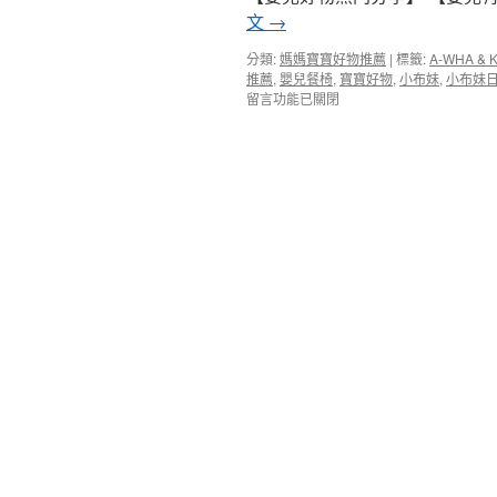
記】
文
→
文
章
分類:
媽媽寶寶好物推薦
|
標籤:
A-WHA & 
精
推薦
,
嬰兒餐椅
,
寶寶好物
,
小布妹
,
小布妹
選
留言功能已關閉
目
錄
集〉
中