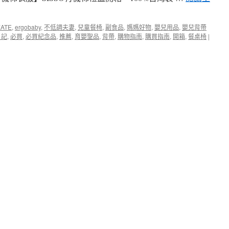
KATE
,
ergobaby
,
不低調夫妻
,
兒童餐椅
,
副食品
,
媽媽好物
,
嬰兒用品
,
嬰兒背帶
在
日記
,
必買
,
必買紀念品
,
推薦
,
育嬰聖品
,
背帶
,
購物指南
,
購買指南
,
開箱
,
餐桌椅
|
〈【媽
媽
寶
寶
好
物
推
薦】
文
章
精
選
目
錄
集〉
中