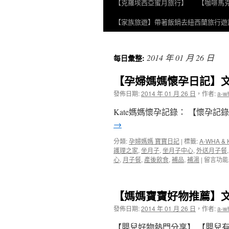
【克羅埃西亞蜜月旅行】
【咖啡馬
至
【家族旅遊】帶著飯鍋去紐西蘭旅行遊
主
要
2014 年 01 月 26 日
每日彙整:
內
【孕婦媽媽懷孕日記】
容
發佈日期:
2014 年 01 月 26 日
，
作者:
a-w
Kate媽媽懷孕記錄： 【懷孕記
→
分類:
孕婦媽媽 寶寶日記
|
標籤:
A-WHA & 
護理之家
,
坐月子
,
坐月子中心
,
外送月子餐
在
心
,
月子餐
,
產後飲食
,
補品
,
補湯
|
留言功能
〈【孕
婦
媽
【媽媽寶寶好物推薦】
媽
懷
發佈日期:
2014 年 01 月 26 日
，
作者:
a-w
孕
日
【嬰兒好物熱門分享】 【嬰兒有機