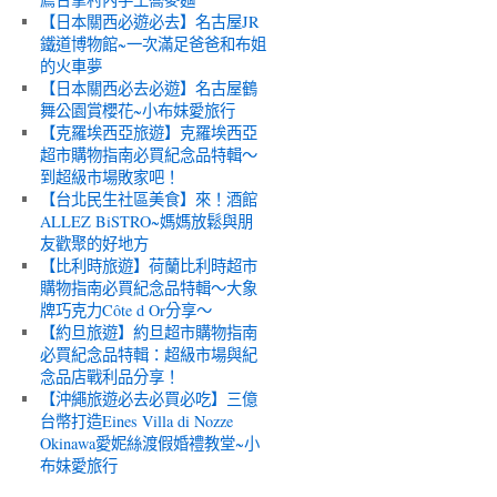
【日本關西必遊必去】名古屋JR
鐵道博物館~一次滿足爸爸和布姐
的火車夢
【日本關西必去必遊】名古屋鶴
舞公園賞櫻花~小布妹愛旅行
【克羅埃西亞旅遊】克羅埃西亞
超市購物指南必買紀念品特輯～
到超級市場敗家吧！
【台北民生社區美食】來！酒館
ALLEZ BiSTRO~媽媽放鬆與朋
友歡聚的好地方
【比利時旅遊】荷蘭比利時超市
購物指南必買紀念品特輯～大象
牌巧克力Côte d Or分享～
【約旦旅遊】約旦超市購物指南
必買紀念品特輯：超級市場與紀
念品店戰利品分享！
【沖繩旅遊必去必買必吃】三億
台幣打造Eines Villa di Nozze
Okinawa愛妮絲渡假婚禮教堂~小
布妹愛旅行