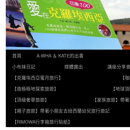
跳
首頁
A-WHA ＆ KATE的出書
至
小布妹日記
媒體露出
講座分享
主
【克羅埃西亞蜜月旅行】
【咖
要
【南極極地探索旅遊】
【地球頂
內
【頂級奢華旅遊】
【家族旅遊】帶著
容
【親子旅遊】帶著小朋友去紐西蘭幼兒旅行遊記
【RIMOWA行李箱旅行貼紙】