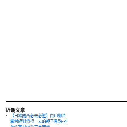
近期文章
【日本關西必去必遊】白川鄉合
掌村絕對值得一去的親子景點~推
薦合掌村內手工蕎麥麵