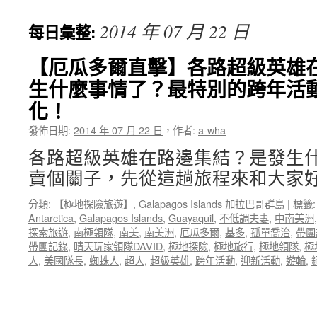
2014 年 07 月 22 日
每日彙整:
【厄瓜多爾直擊】各路超級英雄
生什麼事情了？最特別的跨年活動AN
化！
發佈日期:
2014 年 07 月 22 日
，
作者:
a-wha
各路超級英雄在路邊集結？是發生
賣個關子，先從這趟旅程來和大家好
分類:
【極地探險旅遊】
,
Galapagos Islands 加拉巴哥群島
|
標籤:
Antarctica
,
Galapagos Islands
,
Guayaquil
,
不低調夫妻
,
中南美洲
探索旅遊
,
南極領隊
,
南美
,
南美洲
,
厄瓜多爾
,
基多
,
孤單喬治
,
帶團
帶團記錄
,
晴天玩家領隊DAVID
,
極地探險
,
極地旅行
,
極地領隊
,
極
人
,
美國隊長
,
蜘蛛人
,
超人
,
超級英雄
,
跨年活動
,
迎新活動
,
遊輪
,