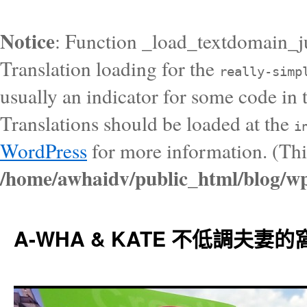
Notice
: Function _load_textdomain_j
Translation loading for the
really-simp
usually an indicator for some code in 
Translations should be loaded at the
i
WordPress
for more information. (Thi
/home/awhaidv/public_html/blog/wp
A-WHA & KATE 不低調夫妻的窩