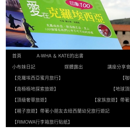
跳
首頁
A-WHA ＆ KATE的出書
至
小布妹日記
媒體露出
講座分享
主
【克羅埃西亞蜜月旅行】
【咖
要
【南極極地探索旅遊】
【地球頂
內
【頂級奢華旅遊】
【家族旅遊】帶著
容
【親子旅遊】帶著小朋友去紐西蘭幼兒旅行遊記
【RIMOWA行李箱旅行貼紙】