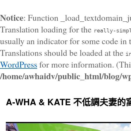
Notice
: Function _load_textdomain_j
Translation loading for the
really-simp
usually an indicator for some code in 
Translations should be loaded at the
i
WordPress
for more information. (Thi
/home/awhaidv/public_html/blog/wp
A-WHA & KATE 不低調夫妻的窩