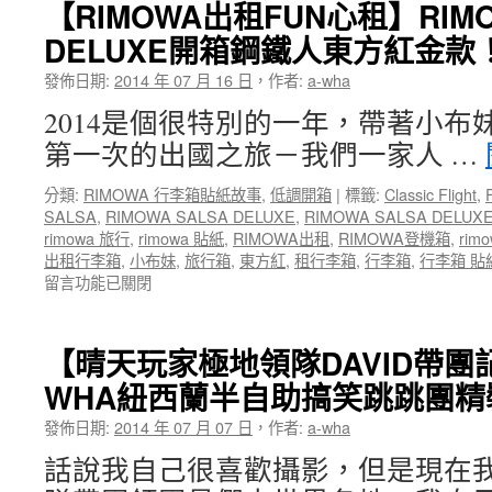
中
【RIMOWA出租FUN心租】RIMO
愛
DELUXE開箱鋼鐵人東方紅金款
旅
行】
發佈日期:
2014 年 07 月 16 日
，
作者:
a-wha
荷
蘭
2014是個很特別的一年，帶著小布
比
第一次的出國之旅－我們一家人 …
利
時
分類:
RIMOWA 行李箱貼紙故事
,
低調開箱
|
標籤:
Classic Flight
,
盧
SALSA
,
RIMOWA SALSA DELUXE
,
RIMOWA SALSA DELU
森
rimowa 旅行
,
rimowa 貼紙
,
RIMOWA出租
,
RIMOWA登機箱
,
ri
堡
出租行李箱
,
小布妹
,
旅行箱
,
東方紅
,
租行李箱
,
行李箱
,
行李箱 貼
德
留言功能已關閉
國
之
旅
360
【晴天玩家極地領隊DAVID帶團
度
WHA紐西蘭半自助搞笑跳跳團精
旅
程
發佈日期:
2014 年 07 月 07 日
，
作者:
a-wha
紀
錄
話說我自己很喜歡攝影，但是現在
短