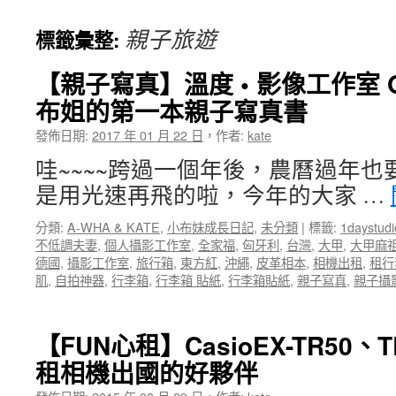
親子旅遊
標籤彙整:
【親子寫真】溫度 • 影像工作室 One
布姐的第一本親子寫真書
發佈日期:
2017 年 01 月 22 日
，
作者:
kate
哇~~~~跨過一個年後，農曆過年
是用光速再飛的啦，今年的大家 …
分類:
A-WHA & KATE
,
小布妹成長日記
,
未分類
|
標籤:
1daystudi
不低調夫妻
,
個人攝影工作室
,
全家福
,
匈牙利
,
台灣
,
大甲
,
大甲麻
德國
,
攝影工作室
,
旅行箱
,
東方紅
,
沖繩
,
皮革相本
,
相機出租
,
租行
肌
,
自拍神器
,
行李箱
,
行李箱 貼紙
,
行李箱貼紙
,
親子寫真
,
親子攝
【FUN心租】CasioEX-TR50
租相機出國的好夥伴