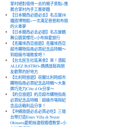
掌村絕對值得一去的親子景點~推
薦合掌村內手工蕎麥麵
【日本關西必遊必去】名古屋JR
鐵道博物館~一次滿足爸爸和布姐
的火車夢
【日本關西必去必遊】名古屋鶴
舞公園賞櫻花~小布妹愛旅行
【克羅埃西亞旅遊】克羅埃西亞
超市購物指南必買紀念品特輯～
到超級市場敗家吧！
【台北民生社區美食】來！酒館
ALLEZ BiSTRO~媽媽放鬆與朋
友歡聚的好地方
【比利時旅遊】荷蘭比利時超市
購物指南必買紀念品特輯～大象
牌巧克力Côte d Or分享～
【約旦旅遊】約旦超市購物指南
必買紀念品特輯：超級市場與紀
念品店戰利品分享！
【沖繩旅遊必去必買必吃】三億
台幣打造Eines Villa di Nozze
Okinawa愛妮絲渡假婚禮教堂~小