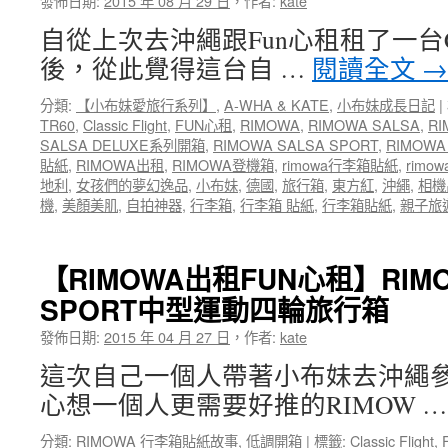
發佈日期:
2015 年 08 月 29 日
，
作者:
kate
自從上次去沖繩跟Fun心租租了一台Casi
後，從此覺得這台自 …
閱讀全文
→
分類:
【小布妹愛旅行系列】
,
A-WHA & KATE
,
小布妹成長日記
|
TR60
,
Classic Flight
,
FUN心租
,
RIMOWA
,
RIMOWA SALSA
,
RI
SALSA DELUXE系列開箱
,
RIMOWA SALSA SPORT
,
RIMOWA
貼紙
,
RIMOWA出租
,
RIMOWA登機箱
,
rimowa行李箱貼紙
,
rimo
地利
,
女孩們的夢幻逸品
,
小布妹
,
德國
,
旅行箱
,
東方紅
,
沖繩
,
相機
機
,
美顏美肌
,
自拍神器
,
行李箱
,
行李箱 貼紙
,
行李箱貼紙
,
親子旅
【RIMOWA出租FUN心租】RIMO
SPORT中型運動四輪旅行箱
發佈日期:
2015 年 04 月 27 日
，
作者:
kate
這次自己一個人帶著小布妹去沖繩
心想一個人更需要好推的RIMOW 
分類:
RIMOWA 行李箱貼紙故事
,
低調開箱
|
標籤:
Classic Flight
,