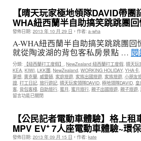
登
香
行
機
港
【晴天玩家極地領隊DAVID帶團
~【小
箱】
親
布
WHA紐西蘭半自助搞笑跳跳團回
RIMOW
子
妹
出
三
愛
發佈日期:
2013 年 10 月 29 日
，
作者:
a-wha
租
天
旅
FUN
兩
A-WHA紐西蘭半自助搞笑跳跳團回
行】〉
心
夜
中
就從陶波湖的背包客私房景點 …
閱
租
自
行
由
分類:
【紐西蘭打工度假】
,
NewZealand 紐西蘭打工度假
,
晴天玩
李
行
KEA
,
KIWI
,
LKK團
,
NewZealand
,
WORKING HOLIDAY
,
YHA卡
箱
~【小
夢想
,
奧克蘭
,
威靈頓
,
家庭旅遊
,
家族出國旅遊
,
家族旅遊
,
小朋友
登
布
證
,
打工日記
,
旅行遊記
,
晴天玩家領隊DAVID
,
極地領隊DAVID
,
皇
機
妹
客
,
背包客棧
,
自助旅行
,
蜜月
,
蜜月旅行
,
親子出國旅遊
,
親子旅遊
,
箱
愛
在
留言功能已關閉
~
旅
〈【晴
來
行】〉
天
趟
中
玩
香
【公民記者電動車體驗】格上租車納
家
港
MPV EV⁺ 7人座電動車體驗~
極
親
地
子
發佈日期:
2013 年 09 月 15 日
，
作者:
kate
領
自