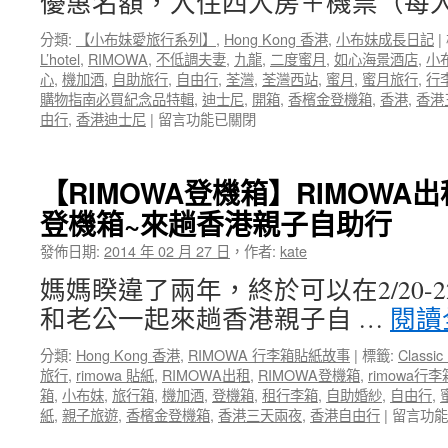
優惠名額，入住四人房＋機票（每人
店
旅
L’hotel
行
分類:
【小布妹愛旅行系列】
,
Hong Kong 香港
,
小布妹成長日記
|
超
行
L’hotel
,
RIMOWA
,
不低調夫妻
,
九龍
,
二度蜜月
,
如心海景酒店
,
小
省
程
心
,
機加酒
,
自助旅行
,
自由行
,
荃灣
,
荃灣西站
,
蜜月
,
蜜月旅行
,
行
錢
大
購物指南必買紀念品特輯
,
迪士尼
,
開箱
,
香檳金登機箱
,
香港
,
香港
攻
公
在
由行
,
香港迪士尼
|
留言功能已關閉
略
開
〈香
之
一〉
港
吃
中
如
喝
【RIMOWA登機箱】RIMOWA
心
玩
登機箱~來趟香港親子自助行
海
樂
景
~
發佈日期:
2014 年 02 月 27 日
，
作者:
kate
酒
香
店
港
媽媽睽違了兩年，終於可以在2/20-
飯
親
和老公一起來趟香港親子自 …
閱讀
店
子
L’hotel
三
分類:
Hong Kong 香港
,
RIMOWA 行李箱貼紙故事
|
標籤:
Classic 
超
天
旅行
,
rimowa 貼紙
,
RIMOWA出租
,
RIMOWA登機箱
,
rimowa行
省
兩
箱
,
小布妹
,
旅行箱
,
機加酒
,
登機箱
,
租行李箱
,
自助婚紗
,
自由行
,
錢
夜
在
紙
,
親子旅遊
,
香檳金登機箱
,
香港三天兩夜
,
香港自由行
|
留言功能
攻
自
〈【RIM
略！
由