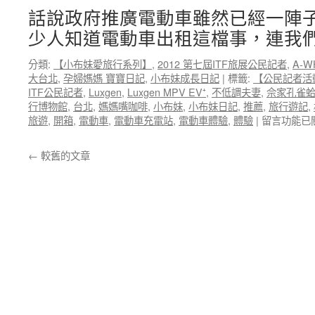
隊
助
話說政府推廣電動車雖然已經一陣
DAVID
行〉
少人知道電動車出租這檔事，連我們
帶
中
團
分類:
【小布妹愛旅行系列】
,
2012 第七屆ITF旅展公民記者
,
A-W
記
大台北
,
孕婦媽媽 寶寶日記
,
小布妹成長日記
|
標籤:
【公民記者活
錄
ITF公民記者
,
Luxgen
,
Luxgen MPV EV⁺
,
不低調夫妻
,
佘家孔雀
帶
行博物館
,
台北
,
媽媽嘴咖啡
,
小布妹
,
小布妹日記
,
推薦
,
旅行遊記
,
團
在
旅遊
,
開箱
,
電動車
,
電動車充電站
,
電動車體驗
,
體驗
|
留言功能已
記
〈【公
錄】
民
A-
←
較舊的文章
記
WHA
者
紐
電
西
動
蘭
車
半
體
自
驗】
助
格
搞
上
笑
租
跳
車
跳