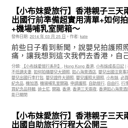
【小布妹愛旅行】香港親子三天
出國行前準備超實用清單+如何
+機場哺乳室開箱～
發佈日期:
2014 年 03 月 25 日
，
作者:
kate
前些日子看到新聞，說嬰兒拍護照
痛，讓我想到這次我們去香港，自己
分類:
【小布妹愛旅行系列】
,
Hong Kong 香港
,
小布妹成長日記
|
不低調夫妻
,
如何拍攝嬰兒大頭照
,
如心海景酒店
,
嬰兒出國注意事
嬰兒出國行李打包
,
嬰兒證件大頭照
,
嬰兒護照大頭照
,
小布妹
,
必
紀念品
,
機加酒
,
機場哺乳室開箱
,
申請護照
,
自助旅行
,
自由行
,
行
買紀念品特輯
,
迪士尼
,
開箱
,
香港
,
香港三天兩夜
,
香港如心海景酒
能已關閉
【小布妹愛旅行】香港親子三天
出國自助旅行行程大公開三