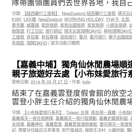
隊帶團領團員們去世界各地，我自己
片
MV！
分類:
【紐西蘭打工度假】
,
NewZealand 紐西蘭打工度假
,
晴天玩
帶
KIWI
,
LKK團
,
NewZealand
,
WORKING HOLIDAY
,
YHA卡
,
北島
,
著
奧克蘭
,
威靈頓
,
家庭旅遊
,
家族出國旅遊
,
家族旅遊
,
小朋友旅遊
,
嬰
假簽證
,
打工日記
,
旅行遊記
,
晴天玩家領隊DAVID
,
極地領隊DAVI
兒
工度假
,
背包客
,
背包客棧
,
自助旅行
,
蜜月
,
蜜月旅行
,
親子出國旅
遊
在
年旅館
,
領隊DAVID
|
留言功能已關閉
歐
〈【晴
洲
天
全
玩
【嘉義中埔】獨角仙休閒農場順
家
家
去
親子旅遊好去處【小布妹愛旅行
極
旅
地
行
發佈日期:
2014 年 05 月 27 日
，
作者:
kate
領
～〉
隊
結束了在嘉義雲登度假會館的放空
中
DAVID
雲登小胖主任介紹的獨角仙休閒農場
帶
團
分類:
【小布妹愛旅行系列】
,
Taiwan 台灣
,
南台灣－嘉義
,
小布妹
記
嘉義兩天一夜住宿選擇
,
嘉義兩天一夜行程規劃
,
嘉義史蹟資料館
,
錄
夫球場
,
嘉義神社
,
嘉義雲登
,
嘉義雲登渡假會館
,
嬰兒兩天一夜度
帶
記
,
帶嬰兒住飯店注意事項
,
新竹風城店
,
檜藝生活村
,
火雞肉飯
,
獨
團