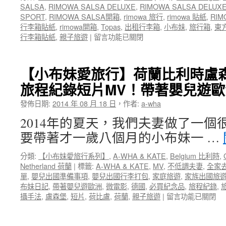
SALSA
,
RIMOWA SALSA DELUXE
,
RIMOWA SALSA DELU
SPORT
,
RIMOWA SALSA開箱
,
rimowa 旅行
,
rimowa 貼紙
,
RI
行李箱貼紙
,
rimowa開箱
,
Topas
,
出租行李箱
,
小布妹
,
旅行箱
,
東
在
行李箱貼紙
,
親子旅遊
|
留言功能已關閉
〈【RIMOWA
出
租
【小布妹愛旅行】荷蘭比利時盧森
FUN
旅程紀錄短片MV！帶著嬰兒遊
心
租】
發佈日期:
2014 年 08 月 18 日
，
作者:
a-wha
RIMOWA
SALSA
2014年的夏天，我們夫妻做了一個
SPORT
要帶著才一歲八個月的小布妹一 …
中
型
分類:
【小布妹愛旅行系列】
,
A-WHA & KATE
,
Belgium 比利時
,
運
Netherland 荷蘭
|
標籤:
A-WHA & KATE
,
MV
,
不低調夫妻
,
全家
動
單
,
嬰兒出國準備事項
,
嬰兒出國行李打包
,
家庭旅遊
,
家族出國旅
四
布妹日記
,
帶著嬰兒遊歐洲
,
微電影
,
德國
,
必買紀念品
,
旅程紀錄
,
輪
在
攝手法
,
盧森堡
,
短片
,
荷比盧
,
荷蘭
,
親子旅遊
|
留言功能已關閉
旅
〈【小
行
布
箱〉
妹