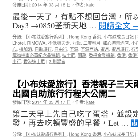
發佈日期:
2014 年 03 月 18 日
，
作者:
kate
最後一天了，有點不想回台灣，所以
Day3 →0850荃新天地 …
閱讀全文
分類:
【小布妹愛旅行系列】
,
Hong Kong 香港
,
小布妹成長日記
|
L’hotel
,
RIMOWA
,
不低調夫妻
,
九龍
,
二度蜜月
,
如心海景酒店
,
小
心
,
機加酒
,
自助旅行
,
自由行
,
荃灣
,
荃灣西站
,
蜜月
,
蜜月旅行
,
行
購物指南必買紀念品特輯
,
迪士尼
,
開箱
,
香檳金登機箱
,
香港
,
香港
由行
,
香港迪士尼
|
2 則留言
【小布妹愛旅行】香港親子三天
出國自助旅行行程大公開二
發佈日期:
2014 年 03 月 17 日
，
作者:
kate
第二天早上先自己吃了蛋塔，並設定
發，再去吃頓豐盛的早餐，Let …
分類:
【小布妹愛旅行系列】
,
Hong Kong 香港
,
小布妹成長日記
|