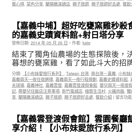
餐心得
,
菜色分享
,
蘭陽礁溪總店
,
親子旅遊
,
親子旅遊好去處
,
餐飲
記
錄】
A-
WHA
【嘉義中埔】超好吃甕窯雞秒殺
紐
的嘉義史蹟資料館+射日塔分享
西
蘭
發佈日期:
2014 年 05 月 26 日
，
作者:
kate
半
自
結束了獨角仙農場的生態探險後，
助
暮想的甕窯雞，看了如此斗大的招牌
搞
笑
分類:
【小布妹愛旅行系列】
,
Taiwan 台灣
,
南台灣－嘉義
,
小布妹
跳
嘉義兩天一夜住宿選擇
,
嘉義兩天一夜行程規劃
,
嘉義史蹟資料館
,
跳
夫球場
,
嘉義神社
,
嘉義雲登
,
嘉義雲登渡假會館
,
嬰兒兩天一夜度
團
記
,
帶嬰兒住飯店注意事項
,
新竹風城店
,
檜藝生活村
,
火雞肉飯
,
獨
精
在
享
,
蘭陽礁溪總店
,
親子旅遊
,
親子旅遊好去處
,
餐飲介紹
|
留言功能
裝
〈【嘉
相
義
本
中
【嘉義雲登渡假會館】雲園餐廳飯店
出
埔】
爐
享介紹！【小布妹愛旅行系列】
超
啦！〉
好