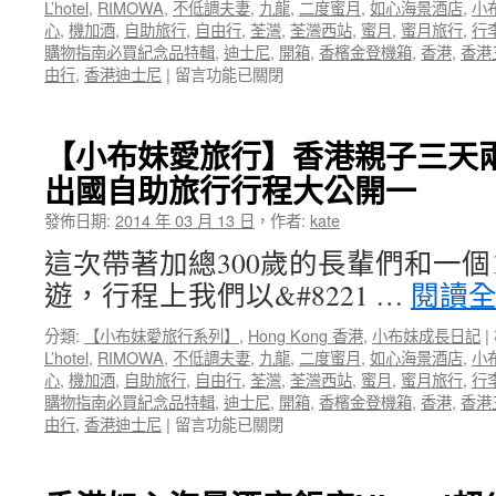
L’hotel
,
RIMOWA
,
不低調夫妻
,
九龍
,
二度蜜月
,
如心海景酒店
,
小
心
,
機加酒
,
自助旅行
,
自由行
,
荃灣
,
荃灣西站
,
蜜月
,
蜜月旅行
,
行
購物指南必買紀念品特輯
,
迪士尼
,
開箱
,
香檳金登機箱
,
香港
,
香港
在
由行
,
香港迪士尼
|
留言功能已關閉
〈【小
布
妹
【小布妹愛旅行】香港親子三天
愛
出國自助旅行行程大公開一
旅
行】
發佈日期:
2014 年 03 月 13 日
，
作者:
kate
香
港
這次帶著加總300歲的長輩們和一個
親
遊，行程上我們以&#8221 …
閱讀
子
三
分類:
【小布妹愛旅行系列】
,
Hong Kong 香港
,
小布妹成長日記
|
天
L’hotel
,
RIMOWA
,
不低調夫妻
,
九龍
,
二度蜜月
,
如心海景酒店
,
小
兩
心
,
機加酒
,
自助旅行
,
自由行
,
荃灣
,
荃灣西站
,
蜜月
,
蜜月旅行
,
行
夜
購物指南必買紀念品特輯
,
迪士尼
,
開箱
,
香檳金登機箱
,
香港
,
香港
自
在
由行
,
香港迪士尼
|
留言功能已關閉
由
〈【小
行
布
~
妹
帶