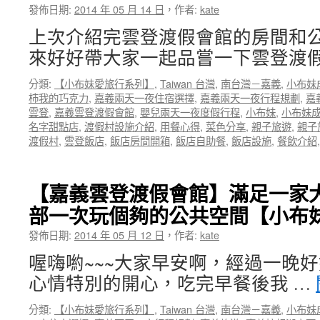
中
發佈日期:
2014 年 05 月 14 日
，
作者:
kate
吃
甕
上次介紹完雲登渡假會館的房間和
窯
來好好帶大家一起品嘗一下雲登渡假
雞
秒
分類:
【小布妹愛旅行系列】
,
Taiwan 台灣
,
南台灣－嘉義
,
小布妹
殺
柿我的巧克力
,
嘉義兩天一夜住宿選擇
,
嘉義兩天一夜行程規劃
,
嘉
食
雲登
,
嘉義雲登渡假會館
,
嬰兒兩天一夜度假行程
,
小布妹
,
小布妹
記
名字甜點店
,
渡假村設施介紹
,
用餐心得
,
菜色分享
,
親子旅遊
,
親子
+濃
渡假村
,
雲登飯店
,
飯店房間開箱
,
飯店自助餐
,
飯店設施
,
餐飲介紹
厚
日
式
風
【嘉義雲登渡假會館】滿足一家
味
部一次玩個夠的公共空間【小布
的
嘉
發佈日期:
2014 年 05 月 12 日
，
作者:
kate
義
史
喔嗨喲~~~大家早安啊，經過一晚
蹟
心情特別的開心，吃完早餐後我 …
資
料
分類:
【小布妹愛旅行系列】
,
Taiwan 台灣
,
南台灣－嘉義
,
小布妹
館