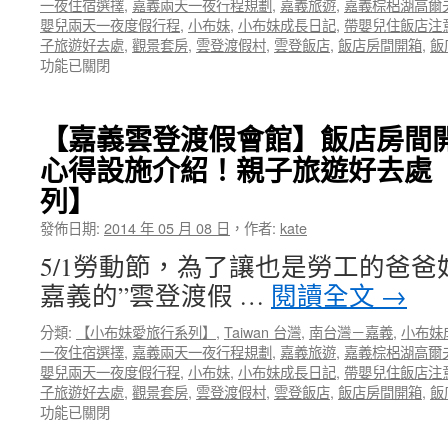
一夜住宿選擇
,
嘉義兩天一夜行程規劃
,
嘉義旅遊
,
嘉義棕梠湖高爾
+射
嬰兒兩天一夜度假行程
,
小布妹
,
小布妹成長日記
,
帶嬰兒住飯店注
日
子旅遊好去處
,
觀景套房
,
雲登渡假村
,
雲登飯店
,
飯店房間開箱
,
飯
塔
功能已關閉
分
享〉
中
【嘉義雲登渡假會館】飯店房間
心得設施介紹！親子旅遊好去處
列】
發佈日期:
2014 年 05 月 08 日
，
作者:
kate
5/1勞動節，為了讓也是勞工的爸
嘉義的”雲登渡假 …
閱讀全文
→
分類:
【小布妹愛旅行系列】
,
Taiwan 台灣
,
南台灣－嘉義
,
小布妹
一夜住宿選擇
,
嘉義兩天一夜行程規劃
,
嘉義旅遊
,
嘉義棕梠湖高爾
嬰兒兩天一夜度假行程
,
小布妹
,
小布妹成長日記
,
帶嬰兒住飯店注
子旅遊好去處
,
觀景套房
,
雲登渡假村
,
雲登飯店
,
飯店房間開箱
,
飯
功能已關閉