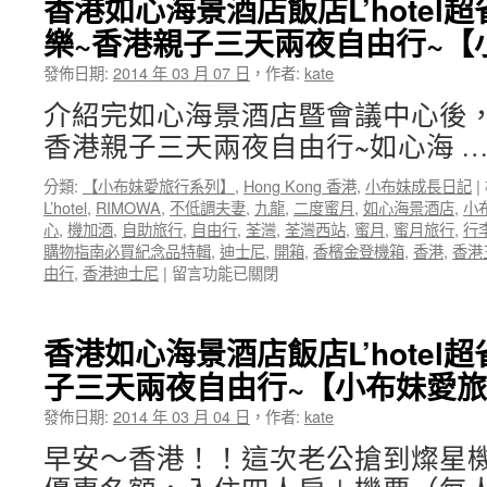
香港如心海景酒店飯店L’hotel
愛
嬰
樂~香港親子三天兩夜自由行~【
旅
兒
行】
出
發佈日期:
2014 年 03 月 07 日
，
作者:
kate
香
國
港
自
介紹完如心海景酒店暨會議中心後，
親
助
香港親子三天兩夜自由行~如心海 
子
旅
三
行
分類:
【小布妹愛旅行系列】
,
Hong Kong 香港
,
小布妹成長日記
|
天
行
L’hotel
,
RIMOWA
,
不低調夫妻
,
九龍
,
二度蜜月
,
如心海景酒店
,
小
兩
程
心
,
機加酒
,
自助旅行
,
自由行
,
荃灣
,
荃灣西站
,
蜜月
,
蜜月旅行
,
行
夜
大
購物指南必買紀念品特輯
,
迪士尼
,
開箱
,
香檳金登機箱
,
香港
,
香港
自
公
在
由行
,
香港迪士尼
|
留言功能已關閉
由
開
〈香
行
二〉
港
~
中
如
帶
香港如心海景酒店飯店L’hotel
心
嬰
子三天兩夜自由行~【小布妹愛
海
兒
景
出
發佈日期:
2014 年 03 月 04 日
，
作者:
kate
酒
國
店
自
早安～香港！！這次老公搶到燦星
飯
助