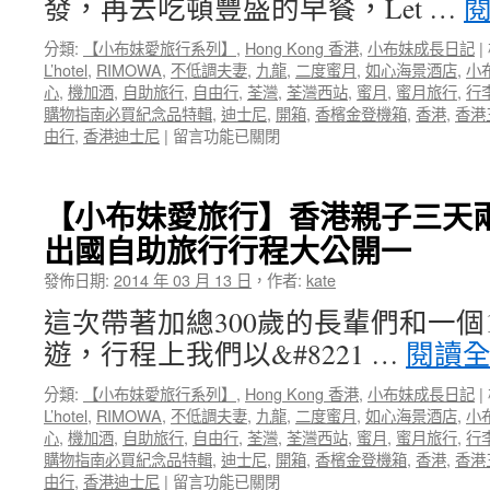
發，再去吃頓豐盛的早餐，Let …
分類:
【小布妹愛旅行系列】
,
Hong Kong 香港
,
小布妹成長日記
|
L’hotel
,
RIMOWA
,
不低調夫妻
,
九龍
,
二度蜜月
,
如心海景酒店
,
小
心
,
機加酒
,
自助旅行
,
自由行
,
荃灣
,
荃灣西站
,
蜜月
,
蜜月旅行
,
行
購物指南必買紀念品特輯
,
迪士尼
,
開箱
,
香檳金登機箱
,
香港
,
香港
在
由行
,
香港迪士尼
|
留言功能已關閉
〈【小
布
妹
【小布妹愛旅行】香港親子三天
愛
出國自助旅行行程大公開一
旅
行】
發佈日期:
2014 年 03 月 13 日
，
作者:
kate
香
港
這次帶著加總300歲的長輩們和一個
親
遊，行程上我們以&#8221 …
閱讀
子
三
分類:
【小布妹愛旅行系列】
,
Hong Kong 香港
,
小布妹成長日記
|
天
L’hotel
,
RIMOWA
,
不低調夫妻
,
九龍
,
二度蜜月
,
如心海景酒店
,
小
兩
心
,
機加酒
,
自助旅行
,
自由行
,
荃灣
,
荃灣西站
,
蜜月
,
蜜月旅行
,
行
夜
購物指南必買紀念品特輯
,
迪士尼
,
開箱
,
香檳金登機箱
,
香港
,
香港
自
在
由行
,
香港迪士尼
|
留言功能已關閉
由