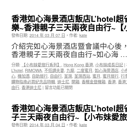
〈【小
行
布
~
妹
帶
香港如心海景酒店飯店L’hotel
愛
嬰
樂~香港親子三天兩夜自由行~【
旅
兒
行】
出
發佈日期:
2014 年 03 月 07 日
，
作者:
kate
香
國
港
自
介紹完如心海景酒店暨會議中心後，
親
助
香港親子三天兩夜自由行~如心海 
子
旅
三
行
分類:
【小布妹愛旅行系列】
,
Hong Kong 香港
,
小布妹成長日記
|
天
行
L’hotel
,
RIMOWA
,
不低調夫妻
,
九龍
,
二度蜜月
,
如心海景酒店
,
小
兩
程
心
,
機加酒
,
自助旅行
,
自由行
,
荃灣
,
荃灣西站
,
蜜月
,
蜜月旅行
,
行
夜
大
購物指南必買紀念品特輯
,
迪士尼
,
開箱
,
香檳金登機箱
,
香港
,
香港
自
公
在
由行
,
香港迪士尼
|
留言功能已關閉
由
開
〈香
行
二〉
港
~
中
如
帶
香港如心海景酒店飯店L’hotel
心
嬰
子三天兩夜自由行~【小布妹愛
海
兒
景
出
發佈日期:
2014 年 03 月 04 日
，
作者:
kate
酒