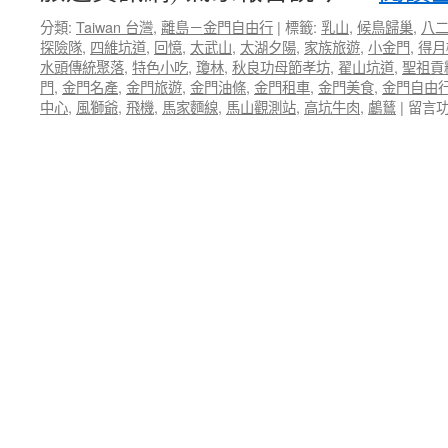
風
二
獅
分類:
Taiwan 台灣
,
離島－金門自由行
|
標籤:
乳山
,
候鳥歸巢
,
八
集
爺
探險隊
,
四維坑道
,
回憶
,
太武山
,
太湖夕陽
,
家族旅遊
,
小金門
,
得月
～
旅
水頭傳統聚落
,
特色小吃
,
瓊林
,
秋良功母節孝坊
,
翟山坑道
,
聖祖貢
水
遊
門
,
金門名產
,
金門旅遊
,
金門油條
,
金門租車
,
金門美食
,
金門自由
頭.
全
在
中心
,
風獅爺
,
飛機
,
馬家麵線
,
馬山觀測站
,
高坑牛肉
,
鸕鶿
|
留言
小
紀
〈【
金
錄
門
門.
～〉
租
四
中
車
維
三
坑
天
道.
兩
高
夜
粱
自
酒
由
廠.
行】
翟
第
山
三
坑
集
道.
～
太
太
湖
武