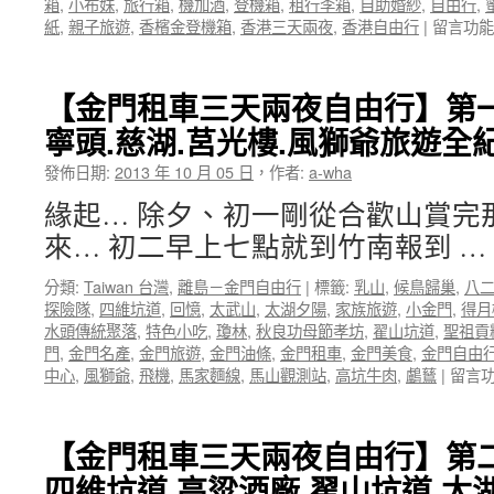
箱
,
小布妹
,
旅行箱
,
機加酒
,
登機箱
,
租行李箱
,
自助婚紗
,
自由行
,
錢
夜
在
紙
,
親子旅遊
,
香檳金登機箱
,
香港三天兩夜
,
香港自由行
|
留言功能
攻
自
〈【RIM
略！
由
登
香
行
機
港
【金門租車三天兩夜自由行】第一
~【小
箱】
親
布
寧頭.慈湖.莒光樓.風獅爺旅遊全
RIMOW
子
妹
出
三
愛
發佈日期:
2013 年 10 月 05 日
，
作者:
a-wha
租
天
旅
FUN
兩
緣起… 除夕、初一剛從合歡山賞完
行】〉
心
夜
中
來… 初二早上七點就到竹南報到 …
租
自
行
由
分類:
Taiwan 台灣
,
離島－金門自由行
|
標籤:
乳山
,
候鳥歸巢
,
八
李
行
探險隊
,
四維坑道
,
回憶
,
太武山
,
太湖夕陽
,
家族旅遊
,
小金門
,
得月
箱
~【小
水頭傳統聚落
,
特色小吃
,
瓊林
,
秋良功母節孝坊
,
翟山坑道
,
聖祖貢
登
布
門
,
金門名產
,
金門旅遊
,
金門油條
,
金門租車
,
金門美食
,
金門自由
機
妹
在
中心
,
風獅爺
,
飛機
,
馬家麵線
,
馬山觀測站
,
高坑牛肉
,
鸕鶿
|
留言
箱
愛
〈【
~
旅
門
來
行】〉
租
趟
【金門租車三天兩夜自由行】第二
中
車
香
四維坑道.高粱酒廠.翟山坑道.
三
港