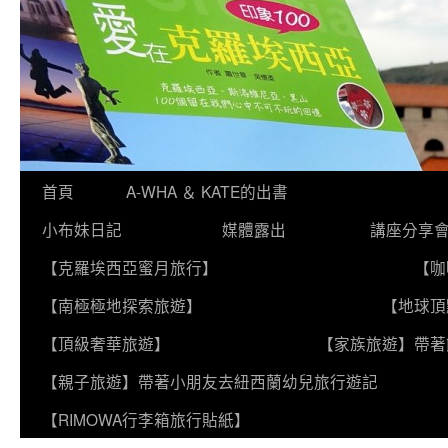
跳
首頁
A-WHA ＆ KATE的出書
至
小布妹日記
媒體露出
講座分享
主
【克羅埃西亞蜜月旅行】
【咖
要
【南極極地探索旅遊】
【地球頂
內
【頂級奢華旅遊】
【家族旅遊】帶著
容
【親子旅遊】帶著小朋友去紐西蘭幼兒旅行遊記
【RIMOWA行李箱旅行貼紙】