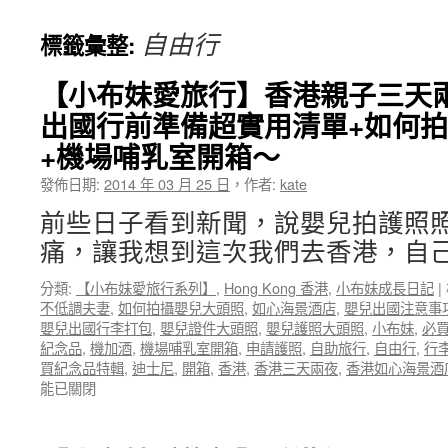
自由行
標籤彙整:
【小布妹愛旅行】香港親子三天
出國行前準備超實用清單+如何
+機場哺乳室開箱～
發佈日期:
2014 年 03 月 25 日
，
作者:
kate
前些日子看到新聞，說嬰兒拍護照
痛，讓我想到這次我們去香港，自己
分類:
【小布妹愛旅行系列】
,
Hong Kong 香港
,
小布妹成長日記
|
不低調夫妻
,
如何拍攝嬰兒大頭照
,
如心海景酒店
,
嬰兒出國注意事
嬰兒出國行李打包
,
嬰兒證件大頭照
,
嬰兒護照大頭照
,
小布妹
,
必
紀念品
,
機加酒
,
機場哺乳室開箱
,
申請護照
,
自助旅行
,
自由行
,
行
買紀念品特輯
,
迪士尼
,
開箱
,
香港
,
香港三天兩夜
,
香港如心海景酒
能已關閉