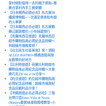
掌村絕對值得一去的親子景點~推
薦合掌村內手工蕎麥麵
【日本關西必遊必去】名古屋JR
鐵道博物館~一次滿足爸爸和布姐
的火車夢
【日本關西必去必遊】名古屋鶴
舞公園賞櫻花~小布妹愛旅行
【克羅埃西亞旅遊】克羅埃西亞
超市購物指南必買紀念品特輯～
到超級市場敗家吧！
【台北民生社區美食】來！酒館
ALLEZ BiSTRO~媽媽放鬆與朋
友歡聚的好地方
【比利時旅遊】荷蘭比利時超市
購物指南必買紀念品特輯～大象
牌巧克力Côte d Or分享～
【約旦旅遊】約旦超市購物指南
必買紀念品特輯：超級市場與紀
念品店戰利品分享！
【沖繩旅遊必去必買必吃】三億
台幣打造Eines Villa di Nozze
Okinawa愛妮絲渡假婚禮教堂~小