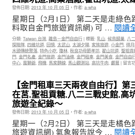
天
親
發佈日期:
2013 年 10 月 05 日
，
作者:
a-wha
兩
子
夜
自
星期日（2月1日） 第二天是走綠色
自
助
料取自金門旅遊資訊網) 可 …
閱讀
由
行〉
行】
中
分類:
Taiwan 台灣
,
離島－金門自由行
|
標籤:
乳山
,
候鳥歸巢
,
八
第
探險隊
,
四維坑道
,
回憶
,
太武山
,
太湖夕陽
,
家族旅遊
,
小金門
,
得月
一
水頭傳統聚落
,
特色小吃
,
瓊林
,
秋良功母節孝坊
,
翟山坑道
,
聖祖貢
集
門
,
金門名產
,
金門旅遊
,
金門油條
,
金門租車
,
金門美食
,
金門自由
～
在
中心
,
風獅爺
,
飛機
,
馬家麵線
,
馬山觀測站
,
高坑牛肉
,
鸕鶿
|
留言
乳
〈【
山.
門
瓊
租
林.
【金門租車三天兩夜自由行】第三
車
古
在莒.聖祖貢糖.八二三戰史館.高
三
寧
天
頭.
旅遊全紀錄～
兩
慈
夜
發佈日期:
2013 年 10 月 05 日
，
作者:
a-wha
湖.
自
莒
星期一（2月2日） 第三天是走橘色
由
光
行】
樓.
旅遊資訊網) 氣象報告說今 …
閱讀
第