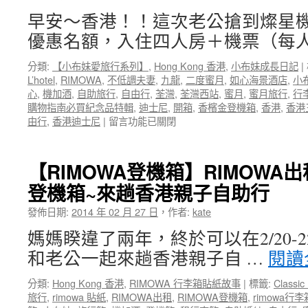
國
店
自
早安～香港！！這次老公搶到燦星
飯
助
優惠名額，入住四人房＋機票（每人
店
旅
L’hotel
行
分類:
【小布妹愛旅行系列】
,
Hong Kong 香港
,
小布妹成長日記
|
超
行
L’hotel
,
RIMOWA
,
不低調夫妻
,
九龍
,
二度蜜月
,
如心海景酒店
,
小
省
程
心
,
機加酒
,
自助旅行
,
自由行
,
荃灣
,
荃灣西站
,
蜜月
,
蜜月旅行
,
行
錢
大
購物指南必買紀念品特輯
,
迪士尼
,
開箱
,
香檳金登機箱
,
香港
,
香港
攻
公
在
由行
,
香港迪士尼
|
留言功能已關閉
略
開
〈香
之
一〉
港
吃
中
如
喝
【RIMOWA登機箱】RIMOWA
心
玩
登機箱~來趟香港親子自助行
海
樂
景
~
發佈日期:
2014 年 02 月 27 日
，
作者:
kate
酒
香
店
港
媽媽睽違了兩年，終於可以在2/20-
飯
親
和老公一起來趟香港親子自 …
閱讀
店
子
L’hotel
三
分類:
Hong Kong 香港
,
RIMOWA 行李箱貼紙故事
|
標籤:
Classic 
超
天
旅行
,
rimowa 貼紙
,
RIMOWA出租
,
RIMOWA登機箱
,
rimowa行
省
兩