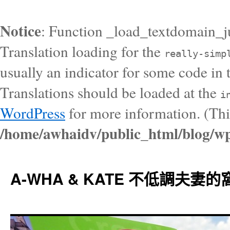
Notice
: Function _load_textdomain_j
Translation loading for the
really-simp
usually an indicator for some code in 
Translations should be loaded at the
i
WordPress
for more information. (Thi
/home/awhaidv/public_html/blog/wp
A-WHA & KATE 不低調夫妻的窩