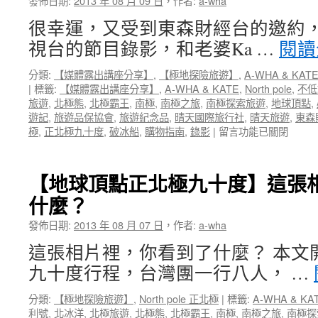
發佈日期:
2013 年 08 月 09 日
，
作者:
a-wha
分
享】
很幸運，又受到東森財經台的邀約，A
行
視台的節目錄影，和老婆Ka …
閱讀
天
宮
分類:
【媒體露出講座分享】
,
【極地探險旅遊】
,
A-WHA & KAT
旅
|
標籤:
【媒體露出講座分享】
,
A-WHA & KATE
,
North pole
,
不低
遊
旅遊
,
北極熊
,
北極霸王
,
南極
,
南極之旅
,
南極探索旅遊
,
地球頂點
,
講
遊記
,
旅遊品保協會
,
旅遊紀念品
,
晴天國際旅行社
,
晴天旅遊
,
東森
座
在
極
,
正北極九十度
,
破冰船
,
購物指南
,
錄影
|
留言功能已關閉
~
〈【媒
印
體
象
露
100
【地球頂點正北極九十度】這張
出
愛
什麼？
講
在
座
克
發佈日期:
2013 年 08 月 07 日
，
作者:
a-wha
分
羅
享】
埃
這張相片裡，你看到了什麼？ 本文
A-
西
九十度行程，台灣團一行八人， …
wha
亞〉
參
中
分類:
【極地探險旅遊】
,
North pole 正北極
|
標籤:
A-WHA & KA
加
利號
,
北冰洋
,
北極旅遊
,
北極熊
,
北極霸王
,
南極
,
南極之旅
,
南極探
東