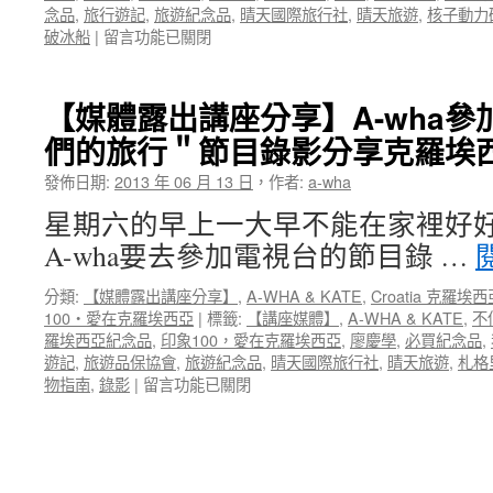
念品
,
旅行遊記
,
旅遊紀念品
,
晴天國際旅行社
,
晴天旅遊
,
核子動力
森
在
破冰船
|
留言功能已關閉
財
〈【地
經
球
台
頂
＂
【媒體露出講座分享】A-wha
點
我
們的旅行＂節目錄影分享克羅埃
正
們
北
的
發佈日期:
2013 年 06 月 13 日
，
作者:
a-wha
極
旅
九
行
星期六的早上一大早不能在家裡好
十
＂
A-wha要去參加電視台的節目錄 …
度】
節
這
目
分類:
【媒體露出講座分享】
,
A-WHA & KATE
,
Croatia 克羅埃
張
錄
100‧愛在克羅埃西亞
|
標籤:
【講座媒體】
,
A-WHA & KATE
,
不
相
影
羅埃西亞紀念品
,
印象100，愛在克羅埃西亞
,
廖慶學
,
必買紀念品
,
片
分
遊記
,
旅遊品保協會
,
旅遊紀念品
,
晴天國際旅行社
,
晴天旅遊
,
札格
裡，
享
在
物指南
,
錄影
|
留言功能已關閉
你
南
〈【媒
看
北
體
到
極
露
了
地
出
什
旅
講