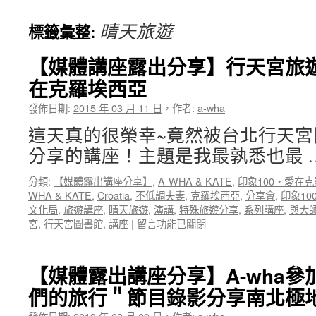
晴天旅遊
標籤彙整:
【媒體講座露出分享】行天宮旅遊
在克羅埃西亞
發佈日期:
2015 年 03 月 11 日
，
作者:
a-wha
這天真的很榮幸~竟然被台北行天
分享的講座！主題是我最孰悉也最 
分類:
【媒體露出講座分享】
,
A-WHA & KATE
,
印象100‧愛在
WHA & KATE
,
Croatia
,
不低調夫妻
,
克羅埃西亞
,
分享會
,
印象10
文化局
,
旅遊講座
,
晴天旅遊
,
演講
,
特殊旅遊分享
,
系列講座
,
與大
在
宮
,
行天宮圖書館
,
講座
|
留言功能已關閉
〈【媒
體
講
【媒體露出講座分享】A-wha
座
們的旅行＂節目錄影分享南北極
露
出