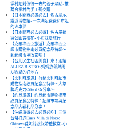
掌村絕對值得一去的親子景點~推
薦合掌村內手工蕎麥麵
【日本關西必遊必去】名古屋JR
鐵道博物館~一次滿足爸爸和布姐
的火車夢
【日本關西必去必遊】名古屋鶴
舞公園賞櫻花~小布妹愛旅行
【克羅埃西亞旅遊】克羅埃西亞
超市購物指南必買紀念品特輯～
到超級市場敗家吧！
【台北民生社區美食】來！酒館
ALLEZ BiSTRO~媽媽放鬆與朋
友歡聚的好地方
【比利時旅遊】荷蘭比利時超市
購物指南必買紀念品特輯～大象
牌巧克力Côte d Or分享～
【約旦旅遊】約旦超市購物指南
必買紀念品特輯：超級市場與紀
念品店戰利品分享！
【沖繩旅遊必去必買必吃】三億
台幣打造Eines Villa di Nozze
Okinawa愛妮絲渡假婚禮教堂~小