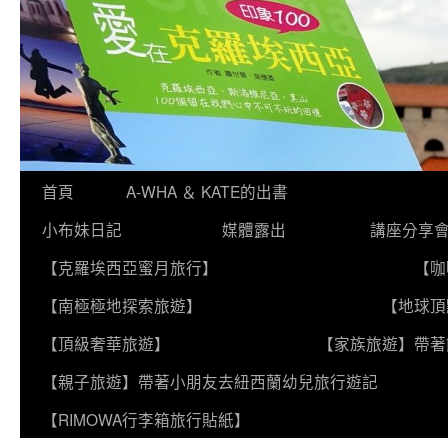
跳
首頁
A-WHA ＆ KATE的出書
至
小布妹日記
媒體露出
講座分享
主
【克羅埃西亞蜜月旅行】
【咖
要
【南極極地探索旅遊】
【地球頂
內
【頂級奢華旅遊】
【家族旅遊】帶著
容
【親子旅遊】帶著小朋友去紐西蘭幼兒旅行遊記
【RIMOWA行李箱旅行貼紙】