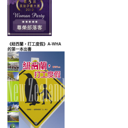
《紐西蘭，打工度假》A-WHA
的第一本出書