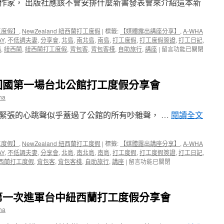
作家， 出版社應該不會安排什麼新書發表會來介紹這本新
工度假】
,
NewZealand 紐西蘭打工度假
|
標籤:
【媒體露出講座分享】
,
A-WHA
AY
,
不低調夫妻
,
分享會
,
北島
,
南北島
,
南島
,
打工度假
,
打工度假簽證
,
打工日記
,
在
講
,
紐西蘭
,
紐西蘭打工度假
,
背包客
,
背包客棧
,
自助旅行
,
講座
|
留言功能已關閉
〈【媒
體
露
回國第一場台北公館打工度假分享會
出
講
ha
座
分
館， 我緊張的心跳聲似乎蓋過了公館的所有吵雜聲， …
閱讀全文
享】
紐
西
工度假】
,
NewZealand 紐西蘭打工度假
|
標籤:
【媒體露出講座分享】
,
A-WHA
蘭，
AY
,
不低調夫妻
,
分享會
,
北島
,
南北島
,
南島
,
打工度假
,
打工度假簽證
,
打工日記
,
打
在
西蘭打工度假
,
背包客
,
背包客棧
,
自助旅行
,
講座
|
留言功能已關閉
工
〈【媒
度
體
假
露
新
第一次進軍台中紐西蘭打工度假分享會
出
書
講
ha
發
座
表
分