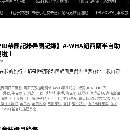
克杯遊世界系列】
【南極極地探索旅遊】
【地球頂點正北極旅遊】
【
記
【親子旅遊】帶著小朋友去紐西蘭幼兒旅行遊記
【RIMOWA行李箱
ID帶團記錄帶團記錄】A-WHA紐西蘭半自助
爐啦！
ha
在我的旅行，都是做領隊帶團領團員們去世界各地，我自己
d 紐西蘭打工度假
,
晴天玩家極地領隊DAVID帶團記錄
|
標籤:
KIWI
,
LKK團
,
卡
,
北島
,
半自助
,
南北島
,
南島
,
基督城
,
夢想
,
奧克蘭
,
威靈頓
,
家庭旅遊
,
家族出國
索攝影
,
打工度假
,
打工度假簽證
,
打工日記
,
旅行遊記
,
晴天玩家領隊DAVID
,
極地
西蘭打工度假
,
背包客
,
背包客棧
,
自助旅行
,
蜜月
,
蜜月旅行
,
親子出國旅遊
,
親子
在
AVID
|
留言功能已關閉
〈【晴
天
玩
文章精選目錄集
家