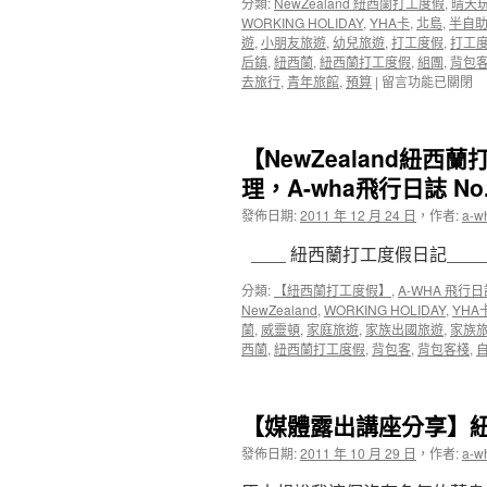
分類:
NewZealand 紐西蘭打工度假
,
晴天玩
團
WORKING HOLIDAY
,
YHA卡
,
北島
,
半自
記
遊
,
小朋友旅遊
,
幼兒旅遊
,
打工度假
,
打工
錄
后鎮
,
紐西蘭
,
紐西蘭打工度假
,
組團
,
背包
帶
在
去旅行
,
青年旅館
,
預算
|
留言功能已關閉
團
〈【2013
記
年
錄】
唯
A-
【NewZealand紐
一
WHA
組
理，A-wha飛行日誌 No.
紐
團】
西
發佈日期:
2011 年 12 月 24 日
，
作者:
a-w
紐
蘭
西
半
____ 紐西蘭打工度假日記_____
蘭
自
南
助
分類:
【紐西蘭打工度假】
,
A-WHA 飛行
北
搞
NewZealand
,
WORKING HOLIDAY
,
YHA
島
笑
蘭
,
威靈頓
,
家庭旅遊
,
家族出國旅遊
,
家族
十
跳
西蘭
,
紐西蘭打工度假
,
背包客
,
背包客棧
,
四
跳
日
團
全
回
覽
【媒體露出講座分享】
憶
之
相
旅
發佈日期:
2011 年 10 月 29 日
，
作者:
a-w
簿
～〉
～〉