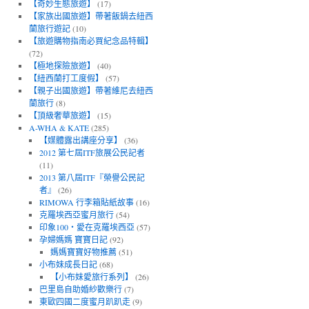
【奇妙生態旅遊】
(17)
【家族出國旅遊】帶著飯鍋去紐西
蘭旅行遊記
(10)
【旅遊購物指南必買紀念品特輯】
(72)
【極地探險旅遊】
(40)
【紐西蘭打工度假】
(57)
【親子出國旅遊】帶著維尼去紐西
蘭旅行
(8)
【頂級奢華旅遊】
(15)
A-WHA & KATE
(285)
【媒體露出講座分享】
(36)
2012 第七屆ITF旅展公民記者
(11)
2013 第八屆ITF『榮譽公民記
者』
(26)
RIMOWA 行李箱貼紙故事
(16)
克羅埃西亞蜜月旅行
(54)
印象100‧愛在克羅埃西亞
(57)
孕婦媽媽 寶寶日記
(92)
媽媽寶寶好物推薦
(51)
小布妹成長日記
(68)
【小布妹愛旅行系列】
(26)
巴里島自助婚紗歡樂行
(7)
東歐四國二度蜜月趴趴走
(9)