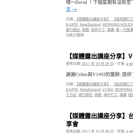
喂～David ！下個星期有沒有
文
→
分類:
【媒體露出講座分享】
,
【紐西蘭打
& KATE
,
NewZealand
,
WORKING HOLID
旅行遊記
,
旅遊
,
海外打工
,
演講
,
第一次進
功能已關閉
【媒體露出講座分享】V
發佈日期:
2011 年 10 月 29 日
，
作者:
a-w
謝謝Celine與V1492的籌辦
分類:
【媒體露出講座分享】
,
【紐西蘭打
& KATE
,
NewZealand
,
V1492
,
WORKING 
工日記
,
旅行遊記
,
旅遊
,
海外打工
,
演講
,
紐
【媒體露出講座分享】
享會
發佈日期:
2011 年 10 月 28 日
，
作者:
a-w