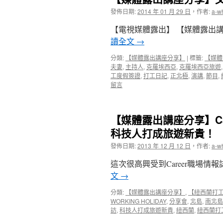
發佈日期:
2014 年 01 月 29 日
，
作者:
a-w
【電視媒體露出】 【媒體露出講
讀全文
→
分類:
【媒體露出講座分享】
|
標籤:
【媒體
夫妻
,
主持人
,
克羅埃西亞
,
克羅埃西亞旅遊
工度假簽證
,
打工日記
,
正北極
,
演講
,
節目
,
留言
【媒體露出講座分享】Ca
科技人打成旅遊新貴！
發佈日期:
2013 年 12 月 12 日
，
作者:
a-w
這次很高興受到Career職場情
文
→
分類:
【媒體露出講座分享】
,
【紐西蘭打
WORKING HOLIDAY
,
分享會
,
北島
,
南北島
訪
,
科技人打成旅遊新貴
,
紐西蘭
,
紐西蘭打