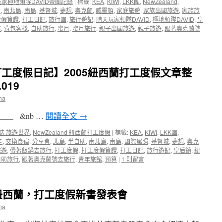
家極地領隊DAVID帶團記錄
|
標籤:
KEA
,
KIWI
,
LKK團
,
NewZealand
,
打
助
,
南北島
,
南島
,
基督城
,
夢想
,
奧克蘭
,
威靈頓
,
家庭旅遊
,
家族出國旅遊
,
家族旅
成
度假簽證
,
打工日記
,
旅行團
,
旅行遊記
,
晴天玩家領隊DAVID
,
極地領隊DAVID
,
皇
旅
客
,
背包客棧
,
自助旅行
,
蜜月
,
蜜月旅行
,
親子出國旅遊
,
親子旅遊
,
跟著奧克蘭號
遊
新
貴！〉
中
西蘭打工度假日記】2005紐西蘭打工度假文章整
019
ha
___ &nb …
閱讀全文
→
日誌 旅遊世界
,
NewZealand 紐西蘭打工度假
|
標籤:
KEA
,
KIWI
,
LKK團
,
卡
,
交換食宿
,
分享會
,
北島
,
半自助
,
南北島
,
南島
,
國際駕照
,
基督城
,
夢想
,
奧克
旅遊
,
帶著飯鍋去旅行
,
打工度假
,
打工度假簽證
,
打工日記
,
旅行遊記
,
皇后鎮
,
紐
自助旅行
,
跟著奧克蘭號去旅行
,
青年旅館
,
預算
|
1 則留言
紐西蘭，打工度假新書發表會
ha