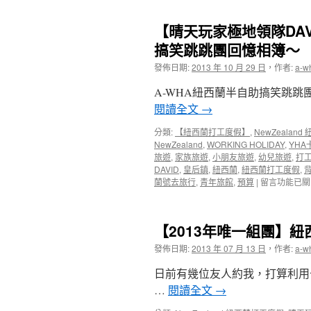
【晴天玩家極地領隊DAV
搞笑跳跳團回憶相簿～
發佈日期:
2013 年 10 月 29 日
，
作者:
a-w
A-WHA紐西蘭半自助搞笑跳跳
閱讀全文
→
分類:
【紐西蘭打工度假】
,
NewZealan
NewZealand
,
WORKING HOLIDAY
,
YHA
旅遊
,
家族旅遊
,
小朋友旅遊
,
幼兒旅遊
,
打
DAVID
,
皇后鎮
,
紐西蘭
,
紐西蘭打工度假
,
在
蘭號去旅行
,
青年旅館
,
預算
|
留言功能已關
〈【晴
天
玩
【2013年唯一組團】
家
極
發佈日期:
2013 年 07 月 13 日
，
作者:
a-w
地
領
日前有幾位友人約我，打算利用
隊
…
閱讀全文
→
DAVID
帶