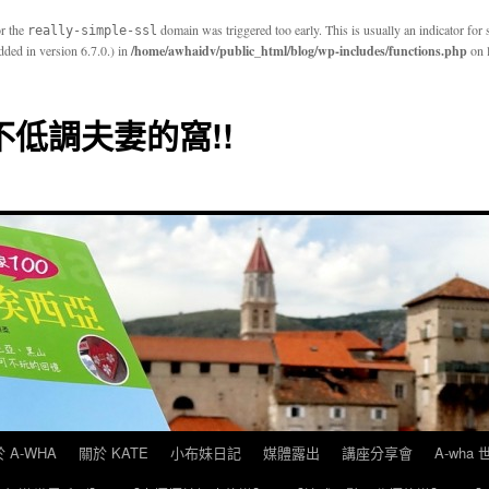
or the
domain was triggered too early. This is usually an indicator for
really-simple-ssl
ded in version 6.7.0.) in
/home/awhaidv/public_html/blog/wp-includes/functions.php
on 
E 不低調夫妻的窩!!
 A-WHA
關於 KATE
小布妹日記
媒體露出
講座分享會
A-wha