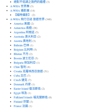
絕對不低調之我們的婚禮
(3)
A-WHA 世界舞
(3)
A-WHA 攝影展
(14)
【縮時攝影】
(2)
A-WHA 飛行日誌 旅遊世界
(348)
America 美國
(2)
Antarctica 南極
(28)
Argentina 阿根廷
(5)
Australia 澳大利亞
(2)
Austria 奧地利
(3)
Bahrain 巴林
(1)
Belgium 比利時
(5)
Bhutan 不丹
(2)
Bosnia 波士尼亞
(5)
Bulgaria 保加利亞
(1)
Chile 智利
(8)
Croatia 克羅埃西亞旅遊
(51)
Cuba 古巴
(7)
Czech 捷克
(7)
Denmark 丹麥
(1)
Easter Island 復活節島
(2)
Egypt 埃及
(1)
Falkland Islands 福克蘭群島
(8)
Finland 芬蘭
(3)
France 法國
(1)