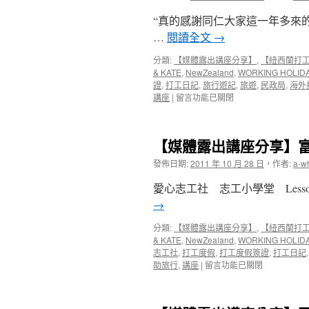
“真的感謝同仁大家這一年多來
…
閱讀全文
→
分類:
【媒體露出講座分享】
,
【紐西蘭打
& KATE
,
NewZealand
,
WORKING HOLID
證
,
打工日記
,
旅行遊記
,
旅遊
,
民政局
,
海外
在
講座
|
留言功能已關閉
〈【媒
體
露
【媒體露出講座分享】
出
講
發佈日期:
2011 年 10 月 28 日
，
作者:
a-w
座
分
愛心志工社 志工小學堂 Less
享】
→
台
北
分類:
【媒體露出講座分享】
,
【紐西蘭打
市
& KATE
,
NewZealand
,
WORKING HOLID
政
志工社
,
打工度假
,
打工度假簽證
,
打工日記
府
在
助旅行
,
講座
|
留言功能已關閉
民
〈【媒
政
體
局
露
分