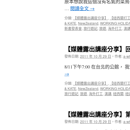
原本想說我這個沒有名氣的菜鳥
中
中
…
閱讀全文
→
分類:
【媒體露出講座分享】
,
【紐西蘭打
& KATE
,
NewZealand
,
WORKING HOLID
新書發表會
,
旅行遊記
,
旅遊
,
海外打工
,
演
【媒體露出講座分享】
發佈日期:
2011 年 10 月 29 日
，
作者:
a-w
8/11下午7:00 在台北的公
→
分類:
【媒體露出講座分享】
,
【紐西蘭打
& KATE
,
NewZealand
,
WORKING HOLID
旅行遊記
,
旅遊
,
海外打工
,
演講
,
紐西蘭
,
紐
【媒體露出講座分享】
發佈日期:
2011 年 10 月 29 日
，
作者:
a-w