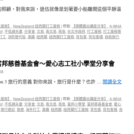
工
享】
的照顧，對我來說，退伍就像是划著要小船離開這個平靜溫
度
V1492
假
紐
分
西
享
蘭
工度假】
,
NewZealand 紐西蘭打工度假
|
標籤:
【媒體露出講座分享】
,
A-WHA
會〉
打
AY
,
不低調夫妻
,
分享會
,
北島
,
南北島
,
南島
,
台北市政府
,
打工度假
,
打工度假簽
中
工
打工
,
消防替代役
,
演講
,
紐西蘭
,
紐西蘭打工度假
,
背包客
,
背包客棧
,
自助旅行
,
度
假
分
享
富邦慈善基金會～愛心志工社小學堂分享會
會〉
中
ha
on 3 旅行的意義 對你來說，旅行是什麼？也許 …
閱讀全文
工度假】
,
NewZealand 紐西蘭打工度假
|
標籤:
【媒體露出講座分享】
,
A-WHA
AY
,
不低調夫妻
,
分享會
,
北島
,
南北島
,
南島
,
富邦小學堂
,
富邦慈善基金會
,
愛心
,
旅行遊記
,
旅遊
,
海外打工
,
演講
,
紐西蘭
,
紐西蘭打工度假
,
背包客
,
背包客棧
,
自