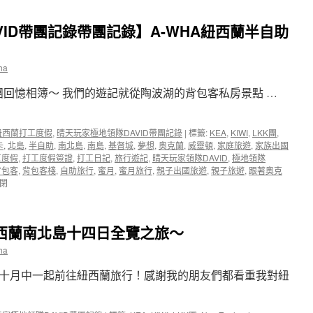
體
團
露
精
ID帶團記錄帶團記錄】A-WHA紐西蘭半自助
出
裝
講
相
座
本
ha
分
出
享】
爐
團回憶相簿～ 我們的遊記就從陶波湖的背包客私房景點 …
Career
啦！〉
職
中
場
情
d 紐西蘭打工度假
,
晴天玩家極地領隊DAVID帶團記錄
|
標籤:
KEA
,
KIWI
,
LKK團
,
報
卡
,
北島
,
半自助
,
南北島
,
南島
,
基督城
,
夢想
,
奧克蘭
,
威靈頓
,
家庭旅遊
,
家族出國
誌
工度假
,
打工度假簽證
,
打工日記
,
旅行遊記
,
晴天玩家領隊DAVID
,
極地領隊
採
背包客
,
背包客棧
,
自助旅行
,
蜜月
,
蜜月旅行
,
親子出國旅遊
,
親子旅遊
,
跟著奧克
訪
閉
A-
WHA：
海
紐西蘭南北島十四日全覽之旅～
外
打
ha
工
～
十月中一起前往紐西蘭旅行！感謝我的朋友們都看重我對紐
科
技
人