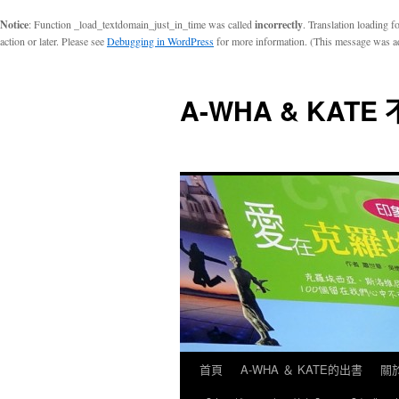
Notice
: Function _load_textdomain_just_in_time was called
incorrectly
. Translation loading f
action or later. Please see
Debugging in WordPress
for more information. (This message was ad
A-WHA & KAT
首頁
A-WHA ＆ KATE的出書
關於
跳