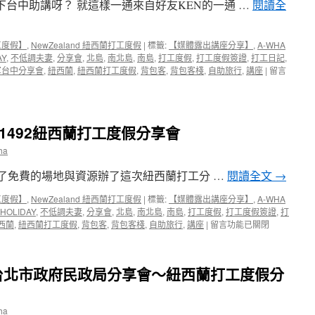
空下台中助講呀？ 就這樣一通來自好友KEN的一通 …
閱讀全
會〉
享】
中
回
國
工度假】
,
NewZealand 紐西蘭打工度假
|
標籤:
【媒體露出講座分享】
,
A-WHA
第
AY
,
不低調夫妻
,
分享會
,
北島
,
南北島
,
南島
,
打工度假
,
打工度假簽證
,
打工日記
,
一
在
軍台中分享會
,
紐西蘭
,
紐西蘭打工度假
,
背包客
,
背包客棧
,
自助旅行
,
講座
|
留言
場
〈【媒
台
體
北
露
公
出
館
1492紐西蘭打工度假分享會
講
打
座
ha
工
分
度
享】
, 提供了免費的場地與資源辦了這次紐西蘭打工分 …
閱讀全文
→
假
第
分
一
工度假】
,
NewZealand 紐西蘭打工度假
|
標籤:
【媒體露出講座分享】
,
A-WHA
享
次
HOLIDAY
,
不低調夫妻
,
分享會
,
北島
,
南北島
,
南島
,
打工度假
,
打工度假簽證
,
打
會〉
進
在
西蘭
,
紐西蘭打工度假
,
背包客
,
背包客棧
,
自助旅行
,
講座
|
留言功能已關閉
中
軍
〈【媒
台
體
中
露
台北市政府民政局分享會～紐西蘭打工度假分
紐
出
西
講
蘭
座
打
ha
分