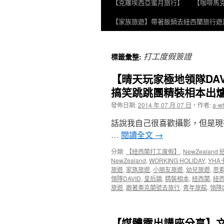
【克羅埃西亞蜜月旅行】
【咖啡馬
至
【家族旅遊】帶著飯鍋去紐西蘭旅行遊
主
要
打工度假簽證
標籤彙整:
內
【晴天玩家極地領隊DAV
容
搞笑跳跳團精裝相本出
發佈日期:
2014 年 07 月 07 日
，
作者:
a-w
話說我自己很喜歡攝影，但是現
…
閱讀全文
→
分類:
【紐西蘭打工度假】
,
NewZealan
NewZealand
,
WORKING HOLIDAY
,
YHA
旅遊
,
家族旅遊
,
小朋友旅遊
,
幼兒旅遊
,
思
領隊DAVID
,
皇后鎮
,
精裝相本
,
紐西蘭
,
紐
旅遊
,
跟著奧克蘭號去旅行
,
青年旅館
,
領隊D
【媒體露出講座分享】