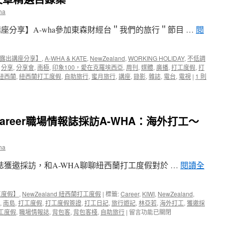
極
ha
地
領
座分享】A-wha參加東森財經台＂我們的旅行＂節目 …
閱
隊
DAVID
帶
露出講座分享】
,
A-WHA & KATE
,
NewZealand
,
WORKING HOLIDAY
,
不低調
團
,
分享
,
分享會
,
南極
,
印象100，愛在克羅埃西亞
,
周刊
,
媒體
,
廣播
,
打工度假
,
打
記
紐西蘭
,
紐西蘭打工度假
,
自助旅行
,
蜜月旅行
,
講座
,
錄影
,
雜誌
,
電台
,
電視
|
1 則
錄
帶
團
記
錄】
reer職場情報誌採訪A-WHA：海外打工～
A-
WHA
紐
ha
西
蘭
報誌獲邀採訪，和A-WHA聊聊紐西蘭打工度假對於 …
閱讀全
半
自
助
工度假】
,
NewZealand 紐西蘭打工度假
|
標籤:
Career
,
KIWI
,
NewZealand
,
搞
,
南島
,
打工度假
,
打工度假簽證
,
打工日記
,
旅行遊記
,
林亞若
,
海外打工
,
獲邀採
笑
在
工度假
,
職場情報誌
,
背包客
,
背包客棧
,
自助旅行
|
留言功能已關閉
跳
〈【媒
跳