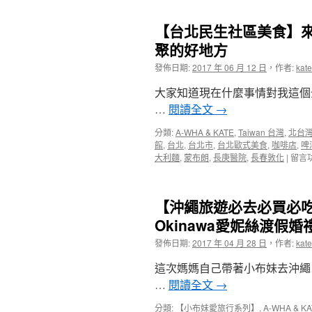
【台北民生社區美食】來！
聚的好地方
發佈日期:
2017 年 06 月 12 日
，
作者:
kate
大家知道現在什麼事情對我這個
…
閱讀全文
→
分類:
A-WHA & KATE
,
Taiwan 台灣
,
北台
館
,
台北
,
台北市
,
台北歐式美食
,
咖啡店
,
啤
在
大利麵
,
蒙布朗
,
長庚醫院
,
長春敦化
|
留言
〈【
北
民
【沖繩旅遊必去必買必吃】三億
生
社
Okinawa愛妮絲渡假
區
發佈日期:
2017 年 04 月 28 日
，
作者:
kate
美
食】
這次媽媽自己帶著小布妹去沖繩
來！
酒
…
閱讀全文
→
館
ALLE
分類:
【小布妹愛旅行系列】
,
A-WHA & KA