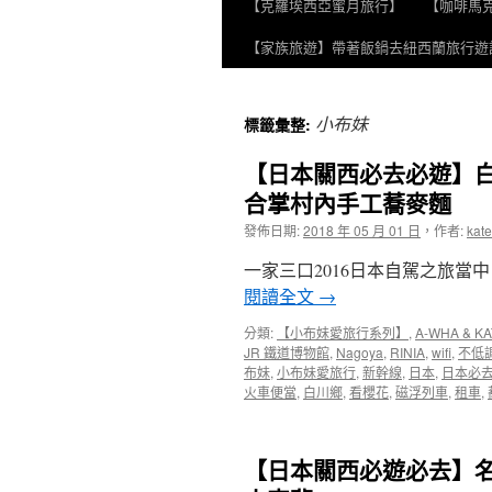
【克羅埃西亞蜜月旅行】
【咖啡馬
至
【家族旅遊】帶著飯鍋去紐西蘭旅行遊
主
要
小布妹
標籤彙整:
內
【日本關西必去必遊】
容
合掌村內手工蕎麥麵
發佈日期:
2018 年 05 月 01 日
，
作者:
kate
一家三口2016日本自駕之旅當
閱讀全文
→
分類:
【小布妹愛旅行系列】
,
A-WHA & KA
JR 鐵道博物館
,
Nagoya
,
RINIA
,
wifi
,
不低
布妹
,
小布妹愛旅行
,
新幹線
,
日本
,
日本必
火車便當
,
白川鄉
,
看櫻花
,
磁浮列車
,
租車
,
【日本關西必遊必去】名