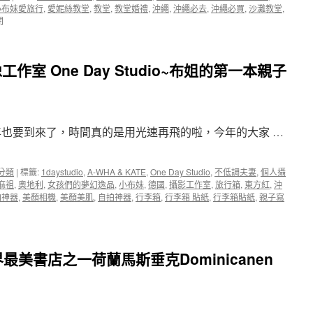
RO~
小布妹愛旅行
,
愛妮絲教堂
,
教堂
,
教堂婚禮
,
沖繩
,
沖繩必去
,
沖繩必買
,
沙灘教堂
,
閉
作室 One Day Studio~布姐的第一本親子
年也要到來了，時間真的是用光速再飛的啦，今年的大家 …
分類
|
標籤:
1daystudio
,
A-WHA & KATE
,
One Day Studio
,
不低調夫妻
,
個人攝
麻祖
,
奧地利
,
女孩們的夢幻逸品
,
小布妹
,
德國
,
攝影工作室
,
旅行箱
,
東方紅
,
沖
拍神器
,
美顏相機
,
美顏美肌
,
自拍神器
,
行李箱
,
行李箱 貼紙
,
行李箱貼紙
,
親子寫
美書店之一荷蘭馬斯垂克Dominicanen