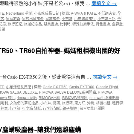
睡得很熟的小布妹(不是老公><)，讓我 …
閱讀全文
→
TE
,
Netherland 荷蘭
,
小布妹成長日記
|
標籤:
A-WHA & KATE
,
不低調夫妻
,
全
書店
,
家庭旅遊
,
家族出國旅遊
,
家族旅遊
,
小布妹
,
小布妹愛旅行
,
小布妹日記
,
帶
紀錄
,
旅行遊記
,
旅遊紀念品
,
最美書店
,
比利時
,
特殊拍攝手法
,
特色書店
,
盧森堡
,
關閉
X-TR50、TR60自拍神器~媽媽租相機出國的好
Casio EX-TR50之後，從此覺得這台自 …
閱讀全文
→
TE
,
小布妹成長日記
|
標籤:
Casio EX-TR50
,
Casio EX-TR60
,
Classic Flight
,
MOWA SALSA DELUXE
,
RIMOWA SALSA DELUXE系列開箱
,
RIMOWA
mowa 旅行
,
rimowa 貼紙
,
RIMOWA出租
,
RIMOWA登機箱
,
rimowa行李箱貼紙
,
奧地利
,
女孩們的夢幻逸品
,
小布妹
,
德國
,
旅行箱
,
東方紅
,
沖繩
,
相機出租
,
租行李
在
拍神器
,
行李箱
,
行李箱 貼紙
,
行李箱貼紙
,
親子旅遊
|
留言功能已關閉
〈【FUN
心
租】
UV塵螨吸塵器~讓我們遠離塵螨
CasioEX-