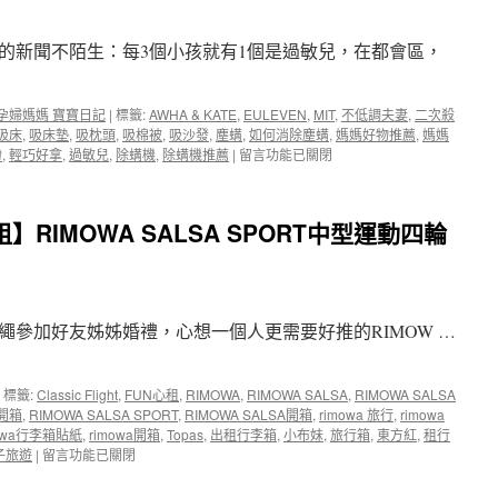
TR50、
TR60
自
的新聞不陌生：每3個小孩就有1個是過敏兒，在都會區，
n
拍
神
器
孕婦媽媽 寶寶日記
|
標籤:
AWHA & KATE
,
EULEVEN
,
MIT
,
不低調夫妻
,
二次殺
~
吸床
,
吸床墊
,
吸枕頭
,
吸棉被
,
吸沙發
,
塵螨
,
如何消除塵螨
,
媽媽好物推薦
,
媽媽
媽
在
紛
,
輕巧好拿
,
過敏兒
,
除螨機
,
除螨機推薦
|
留言功能已關閉
媽
〈【EULEVEN】
租
有
相
樂
機
】RIMOWA SALSA SPORT中型運動四輪
紛
出
UV
國
塵
的
螨
好
吸
夥
繩參加好友姊姊婚禮，心想一個人更需要好推的RIMOW …
塵
伴〉
器
中
~
讓
標籤:
Classic Flight
,
FUN心租
,
RIMOWA
,
RIMOWA SALSA
,
RIMOWA SALSA
我
列開箱
,
RIMOWA SALSA SPORT
,
RIMOWA SALSA開箱
,
rimowa 旅行
,
rimowa
們
mowa行李箱貼紙
,
rimowa開箱
,
Topas
,
出租行李箱
,
小布妹
,
旅行箱
,
東方紅
,
租行
在
遠
子旅遊
|
留言功能已關閉
〈【RIMOWA
離
出
塵