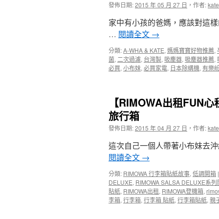
垂
發佈日期:
2015 年 05 月 27 日
，
作者:
kate
克
家中有小孩的爸媽，應該對這樣
Dominicane
教
…
閱讀全文
→
堂
書
分類:
A-WHA & KATE
,
媽媽寶寶好物推薦
,
店〉
菌
,
二次過濾
,
台灣製
,
吸塵器
,
吸塵器推薦
,
中
必買
,
小布妹
,
必買家電
,
日本除螨機
,
有樂
【RIMOWA出租FUN心租
旅行箱
發佈日期:
2015 年 04 月 27 日
，
作者:
kate
這次自己一個人帶著小布妹去沖
閱讀全文
→
分類:
RIMOWA 行李箱貼紙故事
,
低調開箱
|
DELUXE
,
RIMOWA SALSA DELUXE系
貼紙
,
RIMOWA出租
,
RIMOWA登機箱
,
ri
李箱
,
行李箱
,
行李箱 貼紙
,
行李箱貼紙
,
親