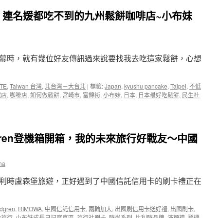
租
螨〉
】連名媛都吃不到的九州鬆餅咖啡店~小布妹
FUN
中
心
租】
RIMOWA
SALSA
幕時，就有幾位好友傳訊過來說要找我去吃這家鬆餅，心想
SPORT
中
型
運
TE
,
Taiwan 台灣
,
北台灣－大台北
|
標籤:
Japan
,
kyushu pancake
,
Taipei
,
不低
動
號店
,
咖啡店
,
如何做鬆餅
,
宮崎市
,
富錦街
,
小布妹
,
日本
,
日本最好吃鬆餅
,
民生社
四
輪
旅
行
gren登機箱開箱，我的未來旅行好戰友～中國
箱〉
中
ha
利時盧森堡旅遊，正好遇到了中國信託信用卡的刷卡禮正在
dgren
,
RIMOWA
,
中國信託信用卡
,
兩輪加大
,
出國刷信用卡送好禮
,
出國刷卡
,
愛旅行
,
小布妹成長日記寫真區
,
旅行社刷卡
,
時尚系列
,
比利時品牌
,
滿額禮
,
登機