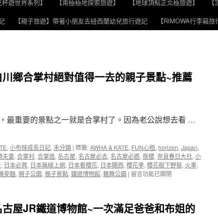
克杯遊世界系列】
【南極極地探索旅遊】
【地球頂點正北極旅遊】
【
記
【親子旅遊】帶著小朋友去紐西蘭幼兒旅行遊記
【RIMOWA行李箱
白川鄉合掌村絕對值得一去的親子景點~推薦
中，最重要的景點之一就是合掌村了。因為老公說想去看 …
TE
,
小布妹成長日記
,
未分類
|
標籤:
AWHA & KATE
,
FUN心租
,
horizon
,
Japan
,
調夫妻
,
合掌村
,
合掌造
,
名古屋
,
名古屋必去
,
名古屋必遊
,
夜櫻
,
奈良春日大社
,
小
去
,
日本必買
,
日本無線上網
,
日本看櫻花
,
日本關西
,
櫻花季
,
櫻花樹下野餐
,
火車
,
在
蕎麥麵
,
親子公園
,
親子景點
,
鐵道博物館
,
鶴舞公園
|
留言功能已關閉
〈【日
本
關
古屋JR鐵道博物館~一次滿足爸爸和布姐的
西
必