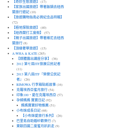
【奇妙生態旅遊】
(17)
【家族出國旅遊】帶著飯鍋去紐西
蘭旅行遊記
(10)
【旅遊購物指南必買紀念品特輯】
(72)
【極地探險旅遊】
(40)
【紐西蘭打工度假】
(57)
【親子出國旅遊】帶著維尼去紐西
蘭旅行
(8)
【頂級奢華旅遊】
(15)
A-WHA & KATE
(285)
【媒體露出講座分享】
(36)
2012 第七屆ITF旅展公民記者
(11)
2013 第八屆ITF『榮譽公民記
者』
(26)
RIMOWA 行李箱貼紙故事
(16)
克羅埃西亞蜜月旅行
(54)
印象100‧愛在克羅埃西亞
(57)
孕婦媽媽 寶寶日記
(92)
媽媽寶寶好物推薦
(51)
小布妹成長日記
(68)
【小布妹愛旅行系列】
(26)
巴里島自助婚紗歡樂行
(7)
東歐四國二度蜜月趴趴走
(9)