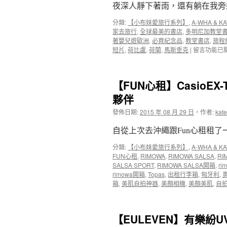
夜深人靜下著雨，還有躺在我旁邊
像
絲
工
渡
分類:
【小布妹愛旅行系列】
,
A-WHA & KA
作
假
家去旅行
,
全球最美的書店
,
多明尼加教堂
室
婚
著嬰兒遊歐洲
,
必買紀念品
,
教堂書店
,
旅程
One
禮
在
短片
,
荷比盧
,
荷蘭
,
馬斯垂克
|
留言功能已
Day
教
〈【小
Studio~
堂
布
布
~
妹
姐
小
【FUN心租】CasioE
愛
的
布
旅
夥伴
第
妹
行】
一
愛
發佈日期:
2015 年 08 月 29 日
，
作者:
kate
全
本
旅
世
親
行〉
自從上次去沖繩跟Fun心租租了一台
界
子
中
最
寫
分類:
【小布妹愛旅行系列】
,
A-WHA & KA
美
真
FUN心租
,
RIMOWA
,
RIMOWA SALSA
,
RI
書
書〉
SALSA SPORT
,
RIMOWA SALSA開箱
,
ri
店
中
rimowa開箱
,
Topas
,
出租行李箱
,
匈牙利
,
之
箱
,
美肌自拍神器
,
美顏相機
,
美顏美肌
,
自
一
荷
蘭
馬
【EULEVEN】有樂紛
斯