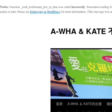
Notice
: Function _load_textdomain_just_in_time was called
incorrectly
. Translation loading f
action or later. Please see
Debugging in WordPress
for more information. (This message was ad
A-WHA & KAT
首頁
A-WHA ＆ KATE的出書
關於
跳