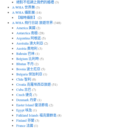
絕對不低調之我們的婚禮
(3)
A-WHA 世界舞
(3)
A-WHA 攝影展
(14)
【縮時攝影】
(2)
A-WHA 飛行日誌 旅遊世界
(348)
America 美國
(2)
Antarctica 南極
(28)
Argentina 阿根廷
(5)
Australia 澳大利亞
(2)
Austria 奧地利
(3)
Bahrain 巴林
(1)
Belgium 比利時
(5)
Bhutan 不丹
(2)
Bosnia 波士尼亞
(5)
Bulgaria 保加利亞
(1)
Chile 智利
(8)
Croatia 克羅埃西亞旅遊
(51)
Cuba 古巴
(7)
Czech 捷克
(7)
Denmark 丹麥
(1)
Easter Island 復活節島
(2)
Egypt 埃及
(1)
Falkland Islands 福克蘭群島
(8)
Finland 芬蘭
(3)
France 法國
(1)