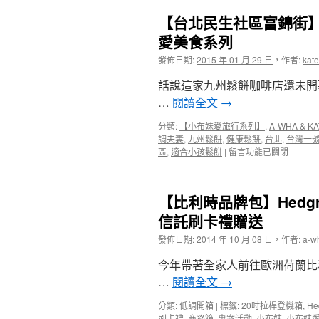
【台北民生社區富錦街
愛美食系列
發佈日期:
2015 年 01 月 29 日
，
作者:
kate
話說這家九州鬆餅咖啡店還未開
…
閱讀全文
→
分類:
【小布妹愛旅行系列】
,
A-WHA & KA
調夫妻
,
九州鬆餅
,
健康鬆餅
,
台北
,
台灣一
在
區
,
適合小孩鬆餅
|
留言功能已關閉
〈【台
北
民
【比利時品牌包】Hed
生
社
信託刷卡禮贈送
區
發佈日期:
2014 年 10 月 08 日
，
作者:
a-w
富
錦
今年帶著全家人前往歐洲荷蘭比
街】
連
…
閱讀全文
→
名
媛
分類:
低調開箱
|
標籤:
20吋拉桿登機箱
,
He
都
刷卡禮
,
商務箱
,
專案活動
,
小布妹
,
小布妹