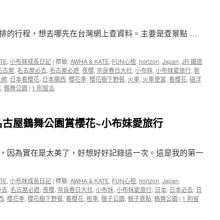
去
必
遊】
安排的行程，想去哪先在台灣網上查資料。主要是查景點 …
白
川
鄉
合
TE
,
小布妹成長日記
|
標籤:
AWHA & KATE
,
FUN心租
,
horizon
,
Japan
,
JR 鐵道
掌
名古屋
,
名古屋必去
,
名古屋必遊
,
夜櫻
,
奈良春日大社
,
小布妹
,
小布妹愛旅行
,
新
村
上網
,
日本看櫻花
,
日本關西
,
櫻花季
,
櫻花樹下野餐
,
火車
,
火車便當
,
看櫻花
,
磁浮
絕
館
,
鶴舞公園
|
1 則留言
對
值
得
名古屋鶴舞公園賞櫻花~小布妹愛旅行
一
去
的
親
，因為實在是太美了，好想好好記錄這一次。這是我的第一
子
景
點
TE
,
小布妹成長日記
|
標籤:
AWHA & KATE
,
FUN心租
,
horizon
,
Japan
,
~
必去
,
名古屋必遊
,
夜櫻
,
奈良春日大社
,
小布妹
,
小布妹愛旅行
,
日本
,
日本必去
,
日
推
西
,
櫻花季
,
櫻花樹下野餐
,
看櫻花
,
租車
,
親子公園
,
親子景點
,
鶴舞公園
|
1 則留
薦
合
掌