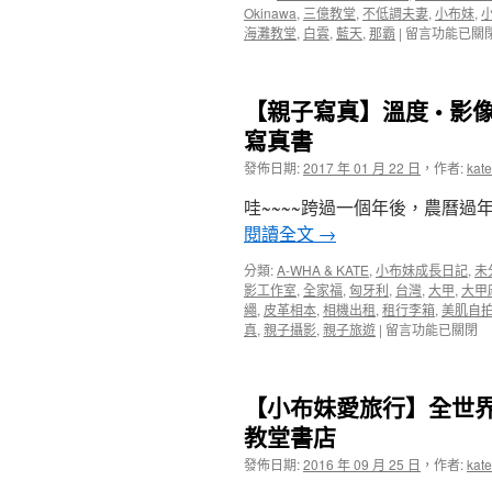
BiST
Okinawa
,
三億教堂
,
不低調夫妻
,
小布妹
,
在
媽
海灘教堂
,
白雲
,
藍天
,
那霸
|
留言功能已關
〈【沖
媽
繩
放
旅
鬆
【親子寫真】溫度 • 影像工
遊
與
必
朋
寫真書
去
友
發佈日期:
2017 年 01 月 22 日
，
作者:
kate
必
歡
買
聚
哇~~~~跨過一個年後，農曆過
必
的
吃】
好
閱讀全文
→
三
地
億
方〉
分類:
A-WHA & KATE
,
小布妹成長日記
,
未
台
中
影工作室
,
全家福
,
匈牙利
,
台灣
,
大甲
,
大甲
幣
繩
,
皮革相本
,
相機出租
,
租行李箱
,
美肌自
在
打
真
,
親子攝影
,
親子旅遊
|
留言功能已關閉
〈【親
造
子
Eines
寫
Villa
【小布妹愛旅行】全世界最
真】
di
溫
Nozze
教堂書店
度
Okinawa
發佈日期:
2016 年 09 月 25 日
，
作者:
kate
•
愛
影
妮