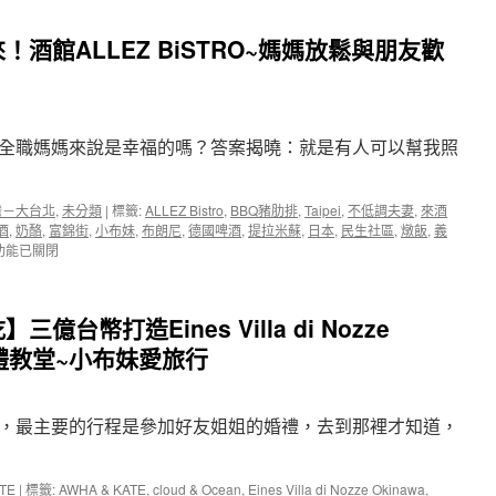
村
內
酒館ALLEZ BiSTRO~媽媽放鬆與朋友歡
手
工
蕎
麥
麵〉
全職媽媽來說是幸福的嗎？答案揭曉：就是有人可以幫我照
中
灣－大台北
,
未分類
|
標籤:
ALLEZ Bistro
,
BBQ豬肋排
,
Taipei
,
不低調夫妻
,
來酒
酒
,
奶酪
,
富錦街
,
小布妹
,
布朗尼
,
德國啤酒
,
提拉米蘇
,
日本
,
民生社區
,
燉飯
,
義
功能已關閉
台
台幣打造Eines Villa di Nozze
婚禮教堂~小布妹愛旅行
，最主要的行程是參加好友姐姐的婚禮，去到那裡才知道，
Z
TE
|
標籤:
AWHA & KATE
,
cloud & Ocean
,
Eines Villa di Nozze Okinawa
,