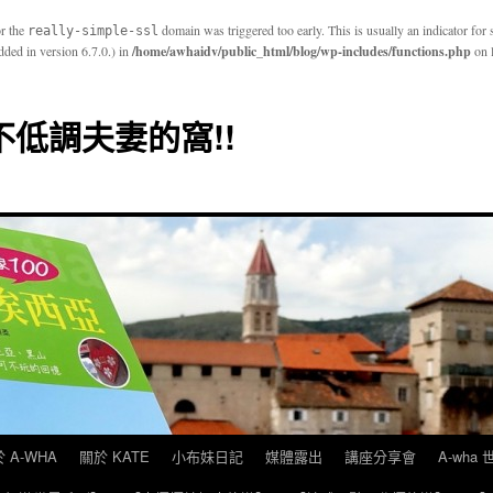
or the
domain was triggered too early. This is usually an indicator for
really-simple-ssl
ded in version 6.7.0.) in
/home/awhaidv/public_html/blog/wp-includes/functions.php
on 
E 不低調夫妻的窩!!
 A-WHA
關於 KATE
小布妹日記
媒體露出
講座分享會
A-wha