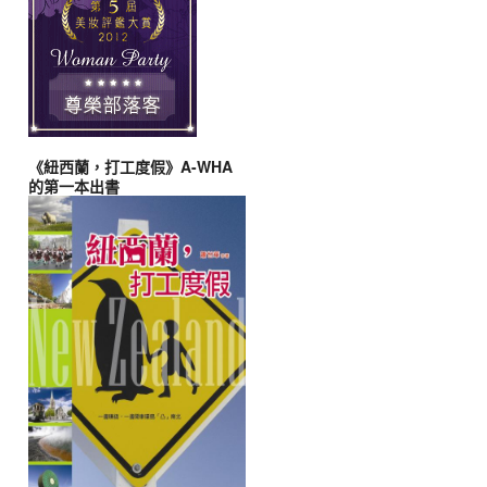
《紐西蘭，打工度假》A-WHA
的第一本出書