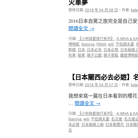
火車夢
發佈日期:
2018 年 04 月 08 日
，
作者:
kate
2016日本自駕之旅完全是自己
閱讀全文
→
分類:
【小布妹愛旅行系列】
,
A-WHA & KA
博物館
,
Nagoya
,
RINIA
,
wifi
,
不低調夫妻
,
幹線
,
日本
,
日本必去
,
日本必買
,
日本無線
列車
,
租車
,
親子公園
,
親子景點
,
鐵道博物
【日本關西必去必遊】
發佈日期:
2018 年 04 月 07 日
，
作者:
kate
我想來寫一篇在日本看到的櫻花
…
閱讀全文
→
分類:
【小布妹愛旅行系列】
,
A-WHA & KA
Nagoya
,
wifi
,
不低調夫妻
,
名古屋
,
名古屋
本必買
,
日本無線上網
,
日本看櫻花
,
日本關
言