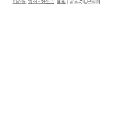
在
用心得
,
質的。好生活
,
開箱
|
留言功能已關閉
電
〈【FG
最
新
佳
品
選
試
擇！〉
用】
中
UNIDESIGN
質
的。
好
生
活
～
7-
11
自
有
品
牌
新
上
市
喔！〉