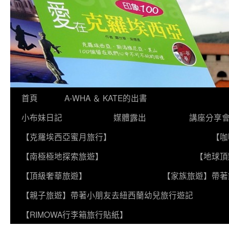
跳
首頁
A-WHA ＆ KATE的出書
至
小布妹日記
媒體露出
講座分享
主
【克羅埃西亞蜜月旅行】
【咖
要
【南極極地探索旅遊】
【地球頂
內
【頂級奢華旅遊】
【家族旅遊】帶著
容
【親子旅遊】帶著小朋友去紐西蘭幼兒旅行遊記
【RIMOWA行李箱旅行貼紙】