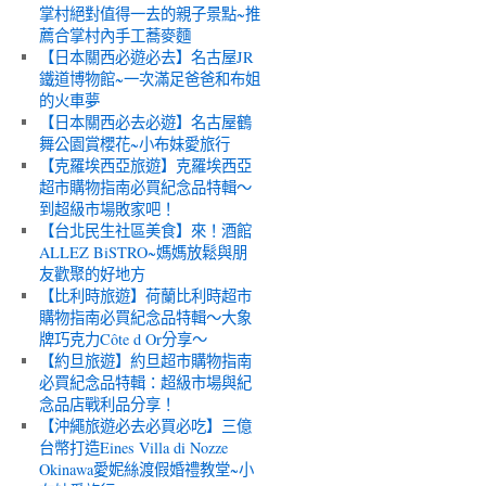
掌村絕對值得一去的親子景點~推
薦合掌村內手工蕎麥麵
【日本關西必遊必去】名古屋JR
鐵道博物館~一次滿足爸爸和布姐
的火車夢
【日本關西必去必遊】名古屋鶴
舞公園賞櫻花~小布妹愛旅行
【克羅埃西亞旅遊】克羅埃西亞
超市購物指南必買紀念品特輯～
到超級市場敗家吧！
【台北民生社區美食】來！酒館
ALLEZ BiSTRO~媽媽放鬆與朋
友歡聚的好地方
【比利時旅遊】荷蘭比利時超市
購物指南必買紀念品特輯～大象
牌巧克力Côte d Or分享～
【約旦旅遊】約旦超市購物指南
必買紀念品特輯：超級市場與紀
念品店戰利品分享！
【沖繩旅遊必去必買必吃】三億
台幣打造Eines Villa di Nozze
Okinawa愛妮絲渡假婚禮教堂~小