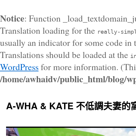
Notice
: Function _load_textdomain_j
Translation loading for the
really-simp
usually an indicator for some code in 
Translations should be loaded at the
i
WordPress
for more information. (Thi
/home/awhaidv/public_html/blog/wp
A-WHA & KATE 不低調夫妻的窩