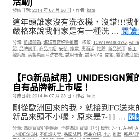
活動)
線
電
發佈日期:
2014 年 07 月 26 日
，
作者:
kate
對
這年頭誰家沒有洗衣機，沒錯!!!我們
講
機
嚴格來說我們家是有一種洗 …
閱讀
SMA-
3
分類:
低調開箱
,
媽媽寶寶好物推薦
|
標籤:
1CWTW4800YQ
,
whirl
開
紹
,
品牌試用
,
商品介紹
,
安裝
,
家電
,
惠而浦
,
推薦
,
新品試用
,
施工
,
箱
控系統
,
美製惠而浦洗衣機
,
試用報告
,
試用心得
,
開箱
,
雙節波浪型
測
試
分
【FG新品試用】UNIDESIGN質
享
～
自有品牌新上市喔！
小
發佈日期:
型
2014 年 07 月 23 日
，
作者:
kate
免
剛從歐洲回來的我，就接到FG送來
執
照
新品來頭不小喔，原來是7-11 …
閱
業
務
分類:
媽媽寶寶好物推薦
,
孕婦媽媽 寶寶日記
|
標籤:
7-11
,
A-WHA
無
UNIDESIGN
,
不低調夫妻
,
品牌試用
,
商品介紹
,
小7
,
推薦
,
新品試
線