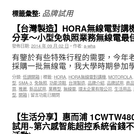
品牌試用
標籤彙整:
【台灣製造】HORA無線電對講機
分享～小型免執照業務無線電最
發佈日期:
2014 年 09 月 02 日
，
作者:
a-wha
有鑒於有些特殊行程的需要，今年
採購一批無線電，我大學時期參加學
分類:
低調開箱
|
標籤:
HORA
,
HORA無線電對講機
,
MOTOROLA
型
,
SMA-3
,
免執照
,
功能涼鞋
,
台灣製造
,
品牌介紹
,
品牌試用
,
商
買
,
推薦
,
新品試用
,
業務型
,
無線電
,
環太企業有限公司
,
生活用品
,
在
型
,
開箱
|
留言功能已關閉
〈【台
灣
製
【生活分享】惠而浦 1CWTW48
造】
試用~第六感智能超控系統省錢不
HORA
無