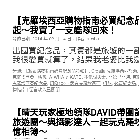
克
〈【晴
羅
天
埃
玩
【克羅埃西亞購物指南必買紀念
西
家
亞
起～我買了一支艦隊回來！
極
歡
地
發佈日期:
2014 年 02 月 14 日
，
作者:
樂
a-wha
領
勇
隊
出國買紀念品，其實都是旅遊的一
腳
DAVID
登
我很愛買就算了，結果我老婆比我還
帶
山
團
隊
分類:
【旅遊購物指南必買紀念品特輯】
,
Croatia 克羅埃西亞旅遊
記
包
克羅埃西亞
|
標籤:
A-WHA & KATE
,
不低調夫妻
,
亞德里亞海
,
克
錄
團
克羅埃西亞紀念品
,
印象100，愛在克羅埃西亞
,
帆船
,
必買紀念品
,
帶
紀
在
物指南
|
留言功能已關閉
團
念
〈【克
記
網
羅
錄】
站
埃
2014
【晴天玩家極地領隊DAVID帶
～〉
西
克
旅遊團～與攝影達人一起玩克羅
中
亞
羅
購
埃
憶相簿～
物
西
指