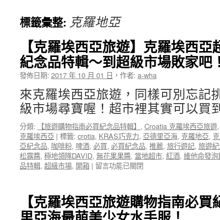
克羅地亞
標籤彙整:
【克羅埃西亞旅遊】克羅埃西亞
紀念品特輯～到超級市場敗家吧
發佈日期:
2017 年 10 月 01 日
，
作者:
a-wha
來克羅埃西亞旅遊，同樣可別忘記
級市場尋寶喔！超市裡其實可以買到
分類:
【旅遊購物指南必買紀念品特輯】
,
Croatia 克羅埃西亞旅遊
克羅埃西亞
|
標籤:
crotia
,
KRAS巧克力
,
亞德里亞海
,
克羅地亞
,
克
亞紀念品
,
咖啡粉
,
啤酒
,
必買
,
必買紀念品
,
推薦
,
旅行遊記
,
旅遊紀
松露醬
,
極地領隊DAVID
,
無花果果醬
,
當地超市
,
紅酒
,
維他命發泡
在
品特輯
,
超級市場
,
開箱
|
留言功能已關閉
〈【克
羅
埃
【克羅埃西亞旅遊購物指南必買
西
里亞海最萌美少女水手服！
亞