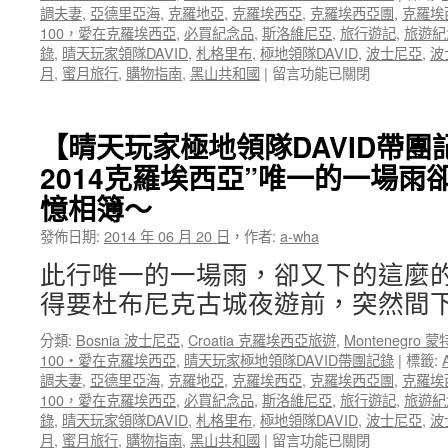
調夫妻
,
亞德里亞海
,
克羅地亞
,
克羅埃西亞
,
克羅埃西亞團
,
克羅埃
級
100，愛在克羅埃西亞
,
必買紀念品
,
斯洛維尼亞
,
旅行遊記
,
旅遊紀
市
錄
,
晴天玩家領隊DAVID
,
札格里布
,
極地領隊DAVID
,
波士尼亞
,
波
場
在
月
,
蜜月旅行
,
購物指南
,
黑山共和國
|
留言功能已關閉
敗
〈【晴
家
天
吧！〉
玩
【晴天玩家極地領隊DAVID帶
中
家
2014克羅埃西亞”唯一的一場雨
極
地
憶相簿～
領
隊
發佈日期:
2014 年 06 月 20 日
，
作者:
a-wha
DAVID
此行唯一的一場雨，卻又下的這麼
帶
團
得要杜布尼克古城夜遊前，突然間下
記
錄
分類:
Bosnia 波士尼亞
,
Croatia 克羅埃西亞旅遊
,
Montenegro 
帶
100‧愛在克羅埃西亞
,
晴天玩家極地領隊DAVID帶團記錄
|
標籤:
團
調夫妻
,
亞德里亞海
,
克羅地亞
,
克羅埃西亞
,
克羅埃西亞團
,
克羅埃
記
100，愛在克羅埃西亞
,
必買紀念品
,
斯洛維尼亞
,
旅行遊記
,
旅遊紀
錄】
錄
,
晴天玩家領隊DAVID
,
札格里布
,
極地領隊DAVID
,
波士尼亞
,
波
2014
在
月
,
蜜月旅行
,
購物指南
,
黑山共和國
|
留言功能已關閉