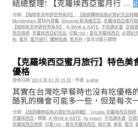
結總整理! 【克羅埃西亞蜜月行 …
與
大
分類:
【咖啡馬克杯遊世界系列】
,
【旅遊購物指南必買紀念品特輯
家
Montenegro 蒙特內哥羅
,
Slovenia 斯洛維尼亞
,
克羅埃西亞蜜月旅
見
【咖啡馬克杯遊世界系列】
,
A-WHA & KATE
,
不低調夫妻
,
亞德
面
西亞旅遊
,
克羅埃西亞紀念品
,
印象100，愛在克羅埃西亞
,
必買紀
啦！〉
在
布
,
蜜月
,
蜜月旅行
,
購物指南
,
馬克杯
|
留言功能已關閉
中
〈【克
羅
埃
【克羅埃西亞蜜月旅行】特色美食
西
優格
亞
蜜
發佈日期:
2013 年 01 月 15 日
，
作者:
a-wha
月
行】
其實在台灣吃早餐時也沒有吃優格
購
酪乳的機會可能多一些，但是每次一
物
指
分類:
【旅遊購物指南必買紀念品特輯】
,
Croatia 克羅埃西亞旅遊
南
克羅埃西亞
|
標籤:
A-WHA & KATE
,
fig yogurt
,
不低調夫妻
,
亞德
必
克羅埃西亞旅遊
,
印象100，愛在克羅埃西亞
,
無花果
,
美食
,
蜜月
,
買
紀
念