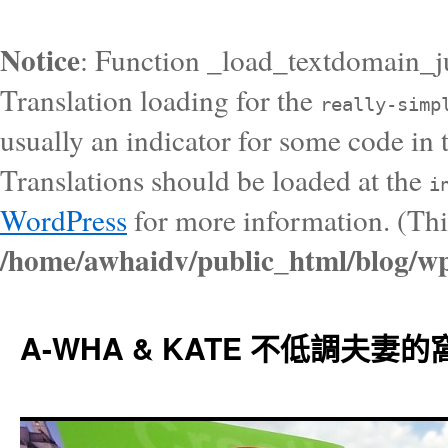
Notice
: Function _load_textdomain_j
Translation loading for the
really-simp
usually an indicator for some code in 
Translations should be loaded at the
i
WordPress
for more information. (Thi
/home/awhaidv/public_html/blog/wp
A-WHA & KATE 不低調夫妻的窩