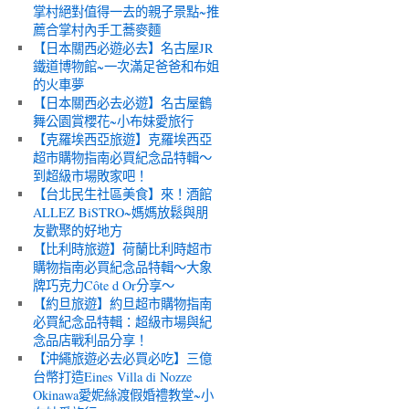
掌村絕對值得一去的親子景點~推
薦合掌村內手工蕎麥麵
【日本關西必遊必去】名古屋JR
鐵道博物館~一次滿足爸爸和布姐
的火車夢
【日本關西必去必遊】名古屋鶴
舞公園賞櫻花~小布妹愛旅行
【克羅埃西亞旅遊】克羅埃西亞
超市購物指南必買紀念品特輯～
到超級市場敗家吧！
【台北民生社區美食】來！酒館
ALLEZ BiSTRO~媽媽放鬆與朋
友歡聚的好地方
【比利時旅遊】荷蘭比利時超市
購物指南必買紀念品特輯～大象
牌巧克力Côte d Or分享～
【約旦旅遊】約旦超市購物指南
必買紀念品特輯：超級市場與紀
念品店戰利品分享！
【沖繩旅遊必去必買必吃】三億
台幣打造Eines Villa di Nozze
Okinawa愛妮絲渡假婚禮教堂~小