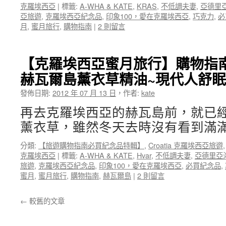
克羅埃西亞
|
標籤:
A-WHA & KATE
,
KRAS
,
不低調夫妻
,
亞德里
亞旅遊
,
克羅埃西亞紀念品
,
印象100，愛在克羅埃西亞
,
巧克力
,
必
月
,
蜜月旅行
,
購物指南
|
2 則留言
【克羅埃西亞蜜月旅行】購物指南
赫瓦爾島薰衣草精油~現代人舒
發佈日期:
2012 年 07 月 13 日
，
作者:
kate
再去克羅埃西亞的赫瓦島前，就已
薰衣草，雖然冬天去時沒有看到滿滿
分類:
【旅遊購物指南必買紀念品特輯】
,
Croatia 克羅埃西亞旅遊
克羅埃西亞
|
標籤:
A-WHA & KATE
,
Hvar
,
不低調夫妻
,
亞德里亞
旅遊
,
克羅埃西亞紀念品
,
印象100，愛在克羅埃西亞
,
必買紀念品
,
蜜月
,
蜜月旅行
,
購物指南
,
赫瓦爾島
|
2 則留言
←
較舊的文章