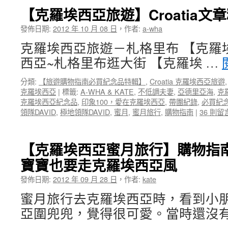
品
【克羅埃西亞旅遊】Croatia文
特
發佈日期:
2012 年 10 月 08 日
，
作者:
a-wha
輯
~
克羅埃西亞旅遊－札格里布 【克羅
圖
西亞~札格里布逛大街 【克羅埃 …
片
連
結
分類:
【旅遊購物指南必買紀念品特輯】
,
Croatia 克羅埃西亞旅遊
總
克羅埃西亞
|
標籤:
A-WHA & KATE
,
不低調夫妻
,
亞德里亞海
,
克
整
克羅埃西亞紀念品
,
印象100，愛在克羅埃西亞
,
帶團紀錄
,
必買紀
理!〉
領隊DAVID
,
極地領隊DAVID
,
蜜月
,
蜜月旅行
,
購物指南
|
36 則留
中
【克羅埃西亞蜜月旅行】購物指南
寶寶也要走克羅埃西亞風
發佈日期:
2012 年 09 月 28 日
，
作者:
kate
蜜月旅行去克羅埃西亞時，看到小
亞圍兜兜，覺得很可愛。當時還沒有