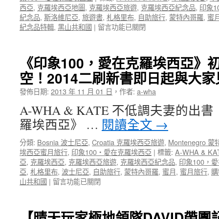
來！〉
西亞
,
克羅埃西亞地圖
,
克羅埃西亞旅遊
,
克羅埃西亞紀念品
,
印象1
中
紀念品
,
斯洛維尼亞
,
旅遊書
,
札格里布
,
自助旅行
,
蒙特內哥羅
,
蜜
在
紀念品特輯
,
黑山共和國
|
留言功能已關閉
〈哪
裡
找
《印象100，愛在克羅埃西亞》初
克
空！2014二刷新書即日起與大
羅
埃
發佈日期:
2013 年 11 月 01 日
，
作者:
a-wha
西
亞
A-WHA & KATE 不低調夫妻的出
地
羅埃西亞》 …
閱讀全文
→
圖？
印
分類:
Bosnia 波士尼亞
,
Croatia 克羅埃西亞旅遊
,
Montenegro 
象
埃西亞蜜月旅行
,
印象100‧愛在克羅埃西亞
|
標籤:
A-WHA & KA
100，
亞
,
克羅埃西亞
,
克羅埃西亞旅遊
,
克羅埃西亞紀念品
,
印象100，
愛
亞
,
札格里布
,
波士尼亞
,
自助旅行
,
蒙特內哥羅
,
蜜月
,
蜜月旅行
,
購
在
在
山共和國
|
留言功能已關閉
克
〈《印
羅
象
埃
100，
西
【晴天玩家極地領隊DAVID帶