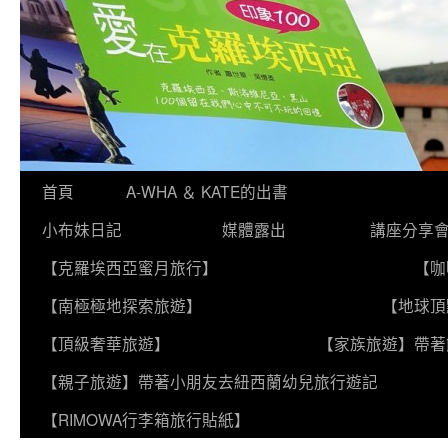
跳
首頁
A-WHA ＆ KATE的出書
至
小布妹日記
媒體露出
講座分享
主
【克羅埃西亞蜜月旅行】
【咖
要
【南極極地探索旅遊】
【地球頂
內
【頂級奢華旅遊】
【家族旅遊】帶著
容
【親子旅遊】帶著小朋友去紐西蘭幼兒旅行遊記
【RIMOWA行李箱旅行貼紙】