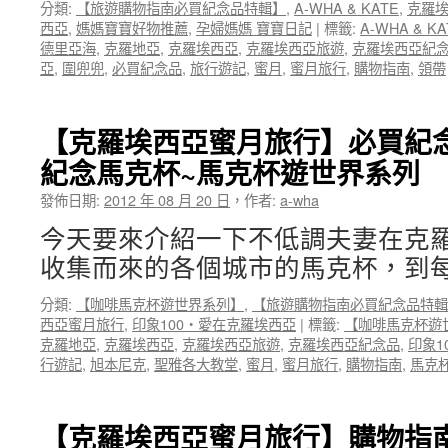
分類:
【旅遊購物指南必買紀念品特輯】
,
A-WHA & KATE
,
克羅
西亞
,
媽媽寶寶好物推薦
,
孕婦媽媽 寶寶日記
|
標籤:
A-WHA & KA
德里亞海
,
克羅地亞
,
克羅埃西亞
,
克羅埃西亞旅遊
,
克羅埃西亞紀
亞
,
圍兜兜
,
必買紀念品
,
旅行遊記
,
蜜月
,
蜜月旅行
,
購物指南
,
領帶
【克羅埃西亞蜜月旅行】必買紀念
紀念馬克杯~馬克杯遊世界系列
發佈日期:
2012 年 08 月 20 日
，
作者:
a-wha
今天要來介紹一下不低調夫妻在克
收集而來的各個城市的馬克杯，到每
分類:
【咖啡馬克杯遊世界系列】
,
【旅遊購物指南必買紀念品特輯
西亞蜜月旅行
,
印象100‧愛在克羅埃西亞
|
標籤:
【咖啡馬克杯遊
克羅地亞
,
克羅埃西亞
,
克羅埃西亞旅遊
,
克羅埃西亞紀念品
,
印象1
行遊記
,
旭本尼克
,
聖雅各大教堂
,
蜜月
,
蜜月旅行
,
購物指南
,
馬克
【克羅埃西亞蜜月旅行】購物指南