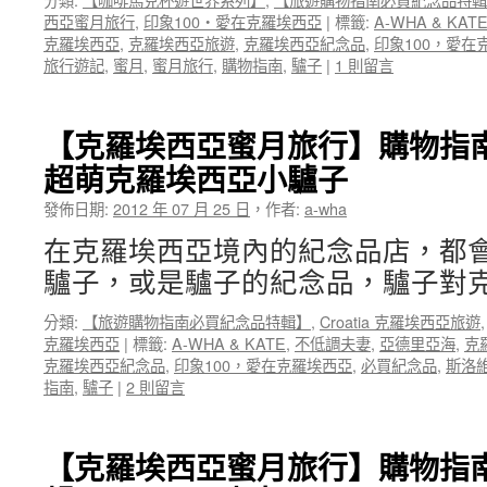
西亞蜜月旅行
,
印象100‧愛在克羅埃西亞
|
標籤:
A-WHA & KAT
克羅埃西亞
,
克羅埃西亞旅遊
,
克羅埃西亞紀念品
,
印象100，愛在
旅行遊記
,
蜜月
,
蜜月旅行
,
購物指南
,
驢子
|
1 則留言
【克羅埃西亞蜜月旅行】購物指南
超萌克羅埃西亞小驢子
發佈日期:
2012 年 07 月 25 日
，
作者:
a-wha
在克羅埃西亞境內的紀念品店，都
驢子，或是驢子的紀念品，驢子對克
分類:
【旅遊購物指南必買紀念品特輯】
,
Croatia 克羅埃西亞旅遊
克羅埃西亞
|
標籤:
A-WHA & KATE
,
不低調夫妻
,
亞德里亞海
,
克
克羅埃西亞紀念品
,
印象100，愛在克羅埃西亞
,
必買紀念品
,
斯洛
指南
,
驢子
|
2 則留言
【克羅埃西亞蜜月旅行】購物指