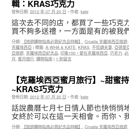
輯：KRAS巧克力
發佈日期:
2012 年 07 月 20 日
，
作者:
kate
這次去不同的店，都買了一些巧克
買不夠多送禮，一方面是有的被我們
分類:
【旅遊購物指南必買紀念品特輯】
,
Croatia 克羅埃西亞旅遊
克羅埃西亞
|
標籤:
A-WHA & KATE
,
KRAS
,
不低調夫妻
,
亞德里
亞旅遊
,
克羅埃西亞紀念品
,
印象100，愛在克羅埃西亞
,
巧克力
,
必
月
,
蜜月旅行
,
購物指南
|
1 則留言
【克羅埃西亞蜜月旅行】~甜蜜
~KRAS巧克力
發佈日期:
2012 年 07 月 20 日
，
作者:
kate
話說農曆七月七日情人節也快悄悄
女終於可以在這一天相會。而你、我
分類:
【旅遊購物指南必買紀念品特輯】
,
Croatia 克羅埃西亞旅遊