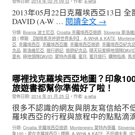
發佈日期:
2014 年 02 月 09 日
，
作者:
亞”
a-wha
南
唯
2013年05月22日克羅埃西亞13日 
必
一
買
的
DAVID (A-W …
閱讀全文
→
紀
一
念
場
分類:
Bosnia 波士尼亞
,
Croatia 克羅埃西亞旅遊
,
Slovenia 斯洛
品
雨
錄
|
標籤:
【咖啡馬克杯遊世界系列】
,
A-WHA & KATE
,
Montene
特
卻
亞
,
克羅埃西亞
,
克羅埃西亞團
,
克羅埃西亞旅遊
,
克羅埃西亞紀念
輯】
下
念品
,
斯洛維尼亞
,
旅行遊記
,
旅遊紀念品
,
晴天玩家極地領隊DAVI
老
的
里布
,
極地領隊DAVID
,
蒙特內哥羅
,
蜜月
,
蜜月旅行
,
購物指南
,
馬
婆
剛
對
剛
不
好
哪裡找克羅埃西亞地圖？印象10
起
團”
～
旅遊書都幫你準備好了啦！
回
我
憶
發佈日期:
買
2014 年 01 月 25 日
，
作者:
a-wha
相
了
簿
很多不認識的網友與朋友寫信給不
一
～〉
支
羅埃西亞的行程與旅程中的點點滴滴
中
艦
隊
分類:
Croatia 克羅埃西亞旅遊
,
Montenegro 蒙特內哥羅
,
Sloven
回
象100‧愛在克羅埃西亞
|
標籤:
A-WHA & KATE
,
不低調夫妻
,
中