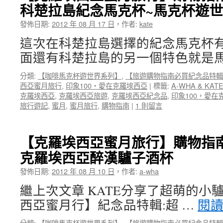
科楚拉島紀念馬克杯~馬克杯遊
發佈日期:
2012 年 08 月 17 日
，
作者:
kate
這次在科楚拉島選擇的紀念馬克杯
面還有科楚拉島的另一個特色就是馬
分類:
【咖啡馬克杯遊世界系列】
,
【旅遊購物指南必買紀念品特輯
西亞蜜月旅行
,
印象100‧愛在克羅埃西亞
|
標籤:
A-WHA & KAT
克羅埃西亞
,
克羅埃西亞旅遊
,
克羅埃西亞紀念品
,
印象100，愛在
旅行遊記
,
蜜月
,
蜜月旅行
,
購物指南
|
1 則留言
【克羅埃西亞蜜月旅行】購物指南
克羅埃西亞醉漢驢子酒杯
發佈日期:
2012 年 08 月 10 日
，
作者:
a-wha
繼上次文章 KATE分享了超萌的小
西亞蜜月行】紀念品特輯:超 …
閱
分類:
【咖啡馬克杯遊世界系列】
,
【旅遊購物指南必買紀念品特輯