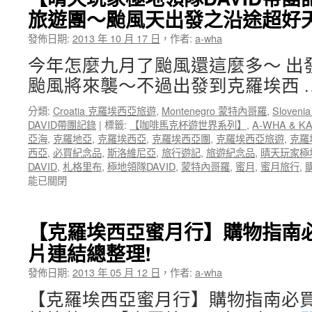
愛
亞
旅遊團～颱風天出發之沿途超好
在
旅
克
遊
發佈日期:
2013 年 10 月 17 日
，
作者:
a-wha
羅
書
埃
都
今年怎麼九月了颱風還這麼多～ 出
西
幫
颱風將來襲～不過出發到克羅埃西 
亞》
你
初
準
分類:
Croatia 克羅埃西亞旅遊
,
Montenegro 蒙特內哥羅
,
Sloven
版
備
DAVID帶團記錄
|
標籤:
【咖啡馬克杯遊世界系列】
,
A-WHA & K
3000
好
亞海
,
克羅地亞
,
克羅埃西亞
,
克羅埃西亞團
,
克羅埃西亞旅遊
,
克羅
本
了
西亞
,
必買紀念品
,
斯洛維尼亞
,
旅行遊記
,
旅遊紀念品
,
晴天玩家極
銷
啦！〉
DAVID
,
札格里布
,
極地領隊DAVID
,
蒙特內哥羅
,
蜜月
,
蜜月旅行
,
售
中
能已關閉
一
空！
2014
二
【克羅埃西亞蜜月行】購物指南
刷
片連結總整理!
新
書
發佈日期:
2013 年 05 月 12 日
，
作者:
a-wha
即
日
【克羅埃西亞蜜月行】購物指南必
起