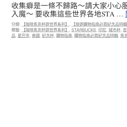
克
收集癖是一條不歸路～請大家小心
杯
入魔～ 要收集這些世界各地STA …
收
集】
分類:
【咖啡馬克杯遊世界系列】
,
【旅遊購物指南必買紀念品特輯
購
標籤:
【咖啡馬克杯遊世界系列】
,
STARBUCKS
,
印尼
,
城市杯
,
峇
物
品
,
星巴克
,
泰國
,
紀念杯
,
購物指南
,
購物指南必買紀念品特輯
,
馬
指
南
必
買
紀
念
品
特
輯
10-
亞
洲
篇：
泰
國
曼
谷