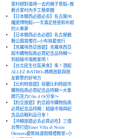
掌村絕對值得一去的親子景點~推
薦合掌村內手工蕎麥麵
【日本關西必遊必去】名古屋JR
鐵道博物館~一次滿足爸爸和布姐
的火車夢
【日本關西必去必遊】名古屋鶴
舞公園賞櫻花~小布妹愛旅行
【克羅埃西亞旅遊】克羅埃西亞
超市購物指南必買紀念品特輯～
到超級市場敗家吧！
【台北民生社區美食】來！酒館
ALLEZ BiSTRO~媽媽放鬆與朋
友歡聚的好地方
【比利時旅遊】荷蘭比利時超市
購物指南必買紀念品特輯～大象
牌巧克力Côte d Or分享～
【約旦旅遊】約旦超市購物指南
必買紀念品特輯：超級市場與紀
念品店戰利品分享！
【沖繩旅遊必去必買必吃】三億
台幣打造Eines Villa di Nozze
Okinawa愛妮絲渡假婚禮教堂~小