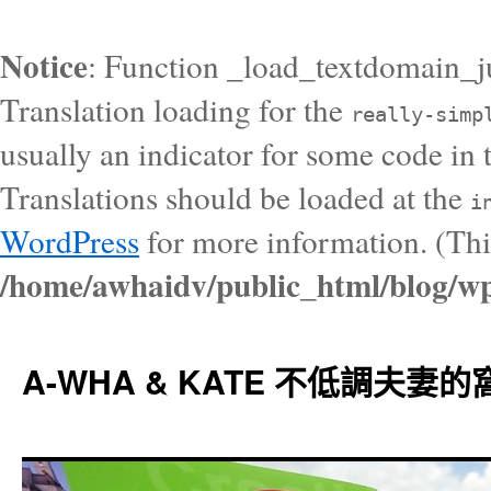
Notice
: Function _load_textdomain_j
Translation loading for the
really-simp
usually an indicator for some code in 
Translations should be loaded at the
i
WordPress
for more information. (Thi
/home/awhaidv/public_html/blog/wp
A-WHA & KATE 不低調夫妻的窩