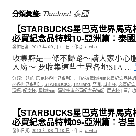
Thailand 泰國
分類彙整:
【STARBUCKS星巴克世界馬
必買紀念品特輯10-亞洲篇：泰國
發佈日期:
2013 年 09 月 11 日
，
作者:
a-wha
收集癖是一條不歸路～請大家小心
入魔～ 要收集這些世界各地STA …
分類:
【咖啡馬克杯遊世界系列】
,
【旅遊購物指南必買紀念品特輯
杯遊世界系列】
,
STARBUCKS
,
Thailand
,
亞洲
,
城市杯
,
必買紀念
在
清邁
,
紀念杯
,
購物指南
,
購物指南必買紀念品特輯
,
馬克杯
|
留言功
〈【ST
星
巴
【STARBUCKS星巴克世界馬
克
必買紀念品特輯09-亞洲篇：峇里
世
界
發佈日期:
2013 年 06 月 10 日
，
作者:
a-wha
馬