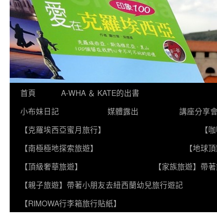
跳
首頁
A-WHA ＆ KATE的出書
至
小布妹日記
媒體露出
講座分享
主
【克羅埃西亞蜜月旅行】
【咖
要
【南極極地探索旅遊】
【地球頂
內
【頂級奢華旅遊】
【家族旅遊】帶著
容
【親子旅遊】帶著小朋友去紐西蘭幼兒旅行遊記
【RIMOWA行李箱旅行貼紙】