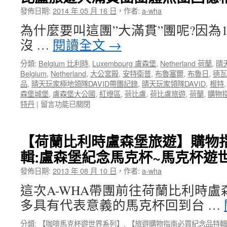
行】
發佈日期:
2014 年 05 月 16 日
，
作者:
a-wha
荷
蘭
為什麼要叫這團”大滿貫”團呢?因為
比
沒 …
閱讀全文
→
利
時
分類:
Belgium 比利時
,
Luxembourg 盧森堡
,
Netherland 荷蘭
,
晴
盧
Belgium
,
Netherland
,
大公宮殿
,
安特衛普
,
布魯塞爾
,
布魯日
,
德瓦
森
品
,
晴天玩家極地領隊DAVID帶團記錄
,
晴天玩家領隊DAVID
,
根特
堡
森堡城堡
,
盧森堡大公國
,
紅燈區
,
荷比盧
,
荷比盧旅遊
,
荷蘭
,
購物
德
在
特丹
|
留言功能已關閉
國
〈【晴
之
天
旅
玩
360
【荷蘭比利時盧森堡旅遊】購物
家
度
輯:盧森堡紀念馬克杯~馬克杯遊
極
旅
地
程
發佈日期:
2013 年 08 月 10 日
，
作者:
a-wha
領
紀
隊
錄
這次A-WHA帶團前往荷蘭比利時
DAVID
短
多具有代表意義的馬克杯回到台 …
帶
片
團
MV！
分類:
【咖啡馬克杯遊世界系列】
,
【旅遊購物指南必買紀念品特輯
記
帶