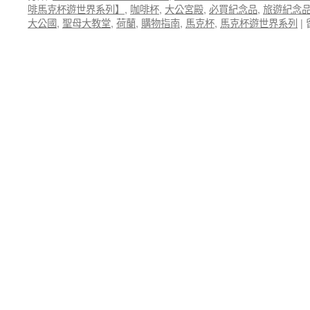
啡馬克杯遊世界系列】
,
咖啡杯
,
大公宮殿
,
必買紀念品
,
旅遊紀念
錄
著
大公國
,
聖母大教堂
,
荷蘭
,
購物指南
,
馬克杯
,
馬克杯遊世界系列
|
帶
嬰
團
兒
記
遊
錄】
歐
荷
洲
比
全
盧
家
旅
去
遊
旅
大
行
滿
～〉
貫
中
團
團
體
照
團
回
憶
相
簿