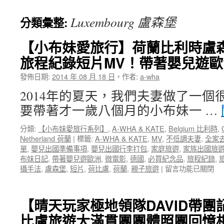
Luxembourg 盧森堡
分類彙整:
【小布妹愛旅行】荷蘭比利時盧森
旅程紀錄短片MV！帶著嬰兒遊
發佈日期:
2014 年 08 月 18 日
，
作者:
a-wha
2014年的夏天，我們夫妻做了一個
要帶著才一歲八個月的小布妹一 …
分類:
【小布妹愛旅行系列】
,
A-WHA & KATE
,
Belgium 比利時
,
Netherland 荷蘭
|
標籤:
A-WHA & KATE
,
MV
,
不低調夫妻
,
全家
單
,
嬰兒出國準備事項
,
嬰兒出國行李打包
,
家庭旅遊
,
家族出國旅
布妹日記
,
帶著嬰兒遊歐洲
,
微電影
,
德國
,
必買紀念品
,
旅程紀錄
,
在
攝手法
,
盧森堡
,
短片
,
荷比盧
,
荷蘭
,
親子旅遊
|
留言功能已關閉
〈【小
布
妹
【晴天玩家極地領隊DAVID帶
愛
比盧旅遊大滿貫團團體照團回憶
旅