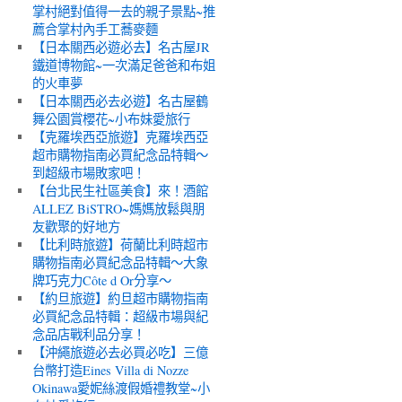
掌村絕對值得一去的親子景點~推
薦合掌村內手工蕎麥麵
【日本關西必遊必去】名古屋JR
鐵道博物館~一次滿足爸爸和布姐
的火車夢
【日本關西必去必遊】名古屋鶴
舞公園賞櫻花~小布妹愛旅行
【克羅埃西亞旅遊】克羅埃西亞
超市購物指南必買紀念品特輯～
到超級市場敗家吧！
【台北民生社區美食】來！酒館
ALLEZ BiSTRO~媽媽放鬆與朋
友歡聚的好地方
【比利時旅遊】荷蘭比利時超市
購物指南必買紀念品特輯～大象
牌巧克力Côte d Or分享～
【約旦旅遊】約旦超市購物指南
必買紀念品特輯：超級市場與紀
念品店戰利品分享！
【沖繩旅遊必去必買必吃】三億
台幣打造Eines Villa di Nozze
Okinawa愛妮絲渡假婚禮教堂~小