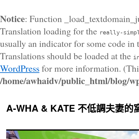
Notice
: Function _load_textdomain_j
Translation loading for the
really-simp
usually an indicator for some code in 
Translations should be loaded at the
i
WordPress
for more information. (Thi
/home/awhaidv/public_html/blog/wp
A-WHA & KATE 不低調夫妻的窩