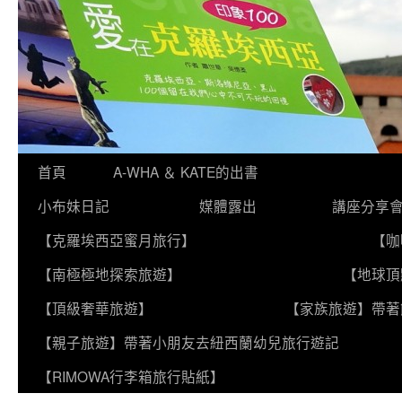
跳
首頁
A-WHA ＆ KATE的出書
至
小布妹日記
媒體露出
講座分享
主
【克羅埃西亞蜜月旅行】
【咖
要
【南極極地探索旅遊】
【地球頂
內
【頂級奢華旅遊】
【家族旅遊】帶著
容
【親子旅遊】帶著小朋友去紐西蘭幼兒旅行遊記
【RIMOWA行李箱旅行貼紙】